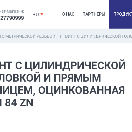
нет-магазин:
RU
О НАС
ПАРТНЕРЫ
ПРОДУК
 27790999
 С МЕТРИЧЕСКОЙ РЕЗЬБОЙ
ВИНТ С ЦИЛИНДРИЧЕСКОЙ ГОЛ
ДЮБЕЛЯ,
КОВОЧНАЯ
ПРОМ
НТ С ЦИЛИНДРИЧЕСКОЙ
ДЮБЕЛЬГВОЗДЬ,
ФУРНИТУРА,
Б
ЯКОРЯ, КРЕПЕЖИ
ЛЕНТЫ, ГВОЗДИ
РАС
ЛОВКОЙ И ПРЯМЫМ
ИЦЕМ, ОЦИНКОВАННАЯ
N 84 ZN