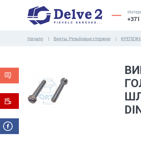
Интер
+371
Начало
Винты, Резьбовые стержни
КРЕПЕЖИ
ВИНТЫ,
ГАЙКИ,
ВИ
РЕЗЬБОВЫЕ
ШАЙБЫ,
СТЕРЖНИ
ДРУГИЕ...
ГО
ШЛ
DI