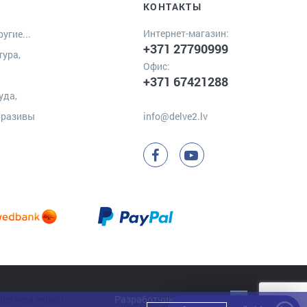
КОНТАКТЫ
Интернет-магазин:
угие...
+371 27790999
тура,
Офис:
+371 67421288
уда,
бразивы
info@delve2.lv
Разработчик:
Clarus