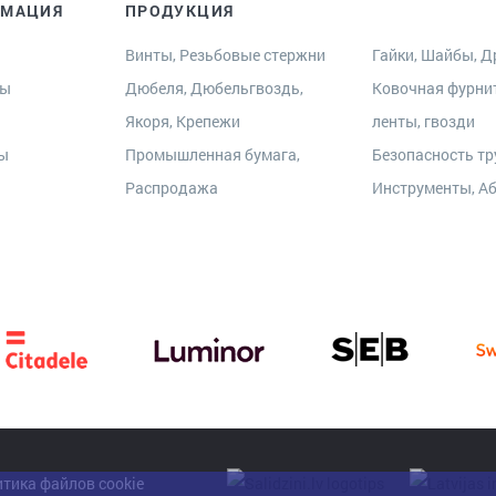
РМАЦИЯ
ПРОДУКЦИЯ
Винты, Резьбовые стержни
Гайки, Шайбы, Др
ры
Дюбеля, Дюбельгвоздь,
Ковочная фурни
Якоря, Крепежи
ленты, гвозди
ты
Промышленная бумага,
Безопасность тр
Распродажа
Инструменты, А
тика файлов cookie