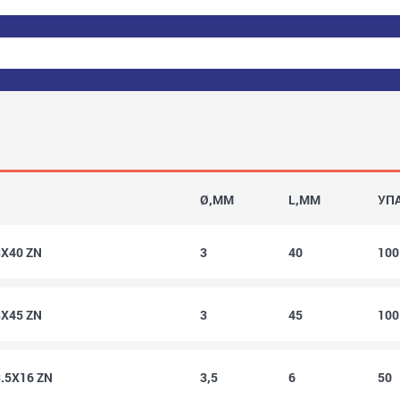
Ø,MM
L,MM
УП
3X40 ZN
3
40
10
3X45 ZN
3
45
10
3.5X16 ZN
3,5
6
50