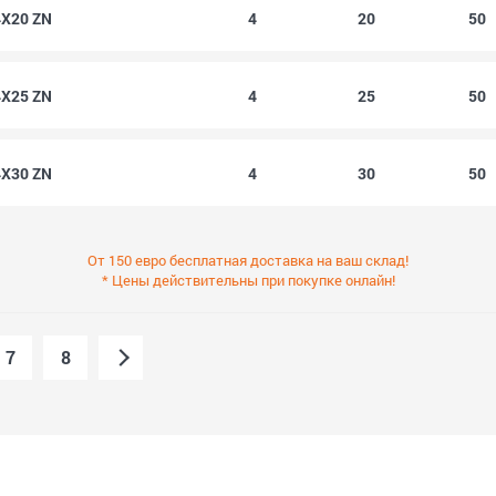
4X20 ZN
4
20
50
4X25 ZN
4
25
50
4X30 ZN
4
30
50
От 150 евро бесплатная доставка на ваш склад!
* Цены действительны при покупке онлайн!
7
8