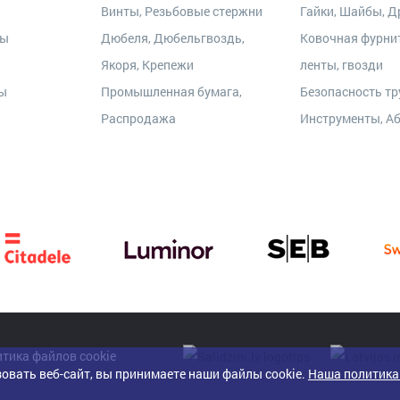
Винты, Резьбовые стержни
Гайки, Шайбы, Др
ры
Дюбеля, Дюбельгвоздь,
Ковочная фурни
Якоря, Крепежи
ленты, гвозди
ты
Промышленная бумага,
Безопасность тр
Распродажа
Инструменты, А
тика файлов cookie
овать веб-сайт, вы принимаете наши файлы cookie.
Наша политика