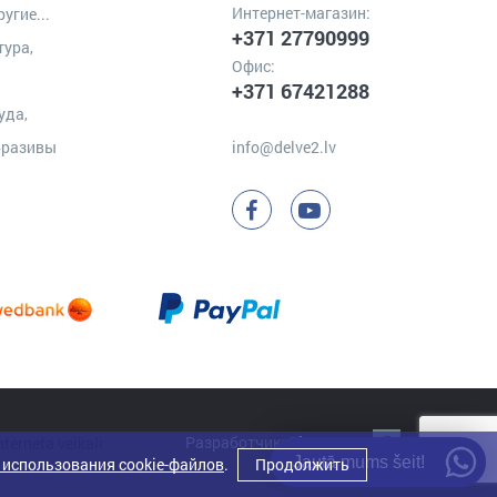
Интернет-магазин:
угие...
+371 27790999
тура,
Офис:
+371 67421288
уда,
бразивы
info@delve2.lv
Разработчик:
Clarus
Jautā mums šeit!
 использования cookie-файлов
.
Продолжить