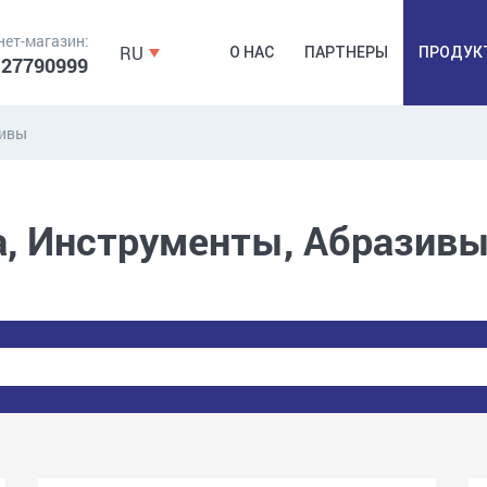
нет-магазин:
RU
О НАС
ПАРТНЕРЫ
ПРОДУК
 27790999
зивы
ДЮБЕЛЯ,
КОВОЧНАЯ
ПРОМ
а, Инструменты, Абразив
ДЮБЕЛЬГВОЗДЬ,
ФУРНИТУРА,
Б
ЯКОРЯ, КРЕПЕЖИ
ЛЕНТЫ, ГВОЗДИ
РАС