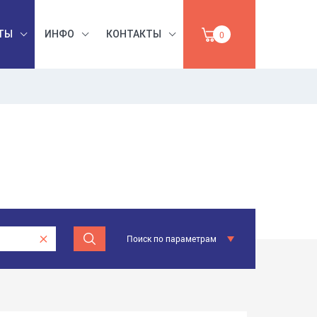
ТЫ
ИНФО
КОНТАКТЫ
0
БЕЗОПАСНОСТЬ
ЫШЛЕННАЯ
ТРУДА,
ы
УМАГА,
ИНСТРУМЕНТЫ,
ПРОДАЖА
АБРАЗИВЫ
Поиск по параметрам