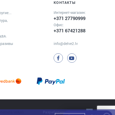
КОНТАКТЫ
Интернет-магазин:
угие...
+371 27790999
тура,
Офис:
+371 67421288
уда,
бразивы
info@delve2.lv
Разработчик:
Clarus