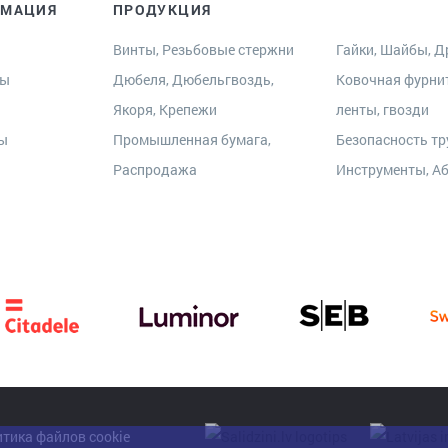
РМАЦИЯ
ПРОДУКЦИЯ
Винты, Резьбовые стержни
Гайки, Шайбы, Др
ры
Дюбеля, Дюбельгвоздь,
Ковочная фурни
Якоря, Крепежи
ленты, гвозди
ты
Промышленная бумага,
Безопасность тр
Распродажа
Инструменты, А
тика файлов cookie