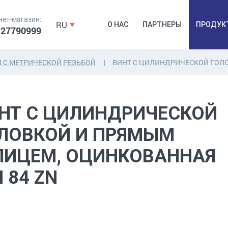
нет-магазин:
RU
О НАС
ПАРТНЕРЫ
ПРОДУК
 27790999
 С МЕТРИЧЕСКОЙ РЕЗЬБОЙ
ВИНТ С ЦИЛИНДРИЧЕСКОЙ ГОЛ
ДЮБЕЛЯ,
КОВОЧНАЯ
ПРОМ
НТ С ЦИЛИНДРИЧЕСКОЙ
ДЮБЕЛЬГВОЗДЬ,
ФУРНИТУРА,
Б
ЯКОРЯ, КРЕПЕЖИ
ЛЕНТЫ, ГВОЗДИ
РАС
ЛОВКОЙ И ПРЯМЫМ
ИЦЕМ, ОЦИНКОВАННАЯ
N 84 ZN