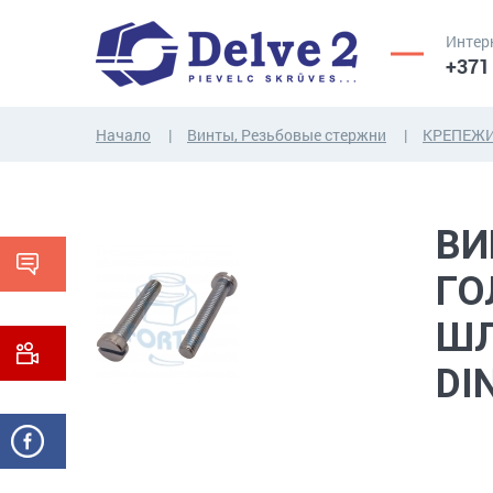
Интер
+371
Начало
Винты, Резьбовые стержни
КРЕПЕЖИ
ВИНТЫ,
ГАЙКИ,
ВИ
РЕЗЬБОВЫЕ
ШАЙБЫ,
СТЕРЖНИ
ДРУГИЕ...
ГО
ШЛ
DI