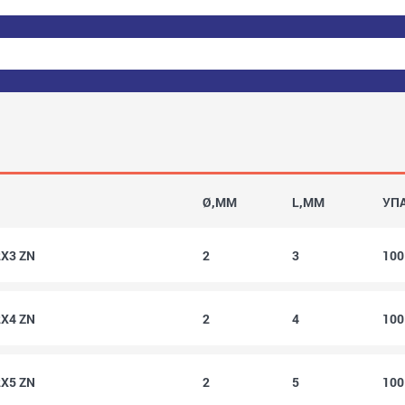
Ø,MM
L,MM
УП
2X3 ZN
2
3
10
2X4 ZN
2
4
10
2X5 ZN
2
5
10