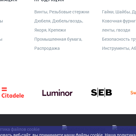
Винты, Резьбовые стержни
Гайки, Шайбы, Др
ры
Дюбеля, Дюбельгвоздь,
Ковочная фурни
Якоря, Крепежи
ленты, гвозди
ты
Промышленная бумага,
Безопасность тр
Распродажа
Инструменты, А
тика файлов cookie
овать веб-сайт, вы принимаете наши файлы cookie.
Наша политика