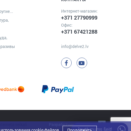
Интернет-магазин:
угие...
+371 27790999
тура,
Офис:
+371 67421288
уда,
бразивы
info@delve2.lv
Разработчик:
Clarus
Jautā mums šeit!
 использования cookie-файлов
.
Продолжить