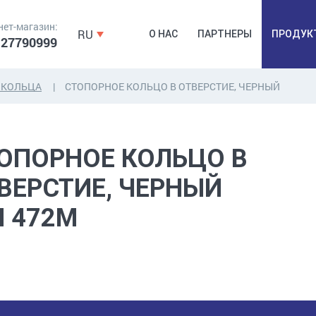
нет-магазин:
RU
О НАС
ПАРТНЕРЫ
ПРОДУК
 27790999
 КОЛЬЦА
СТОПОРНОЕ КОЛЬЦО В ОТВЕРСТИЕ, ЧЕРНЫЙ
ДЮБЕЛЯ,
КОВОЧНАЯ
ПРОМ
ДЮБЕЛЬГВОЗДЬ,
ФУРНИТУРА,
Б
ОПОРНОЕ КОЛЬЦО В
ЯКОРЯ, КРЕПЕЖИ
ЛЕНТЫ, ГВОЗДИ
РАС
ВЕРСТИЕ, ЧЕРНЫЙ
N 472M