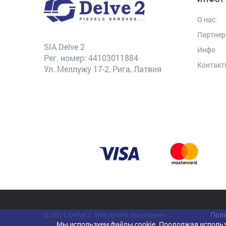
О нас
Партне
SIA Delve 2
Инфо
Рег. номер: 44103011884
Контак
Ул. Меллужу 17-2, Рига, Латвия
© 2021 Delve 2. Все права защищены.
Поли
Мы используем файлы cookie. Продолжая использ