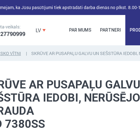
mējam, ka Jūsu pasūtījumi tiek apstrādāti darba dienās no plkst. 8.00-
ta-veikals:
LV
PAR MUMS
PARTNERI
PRO
 27790999
SKO VĪTNI
SKRŪVE AR PUSAPAĻU GALVU UN SEŠSTŪRA IEDOBI
DĪBEĻI,
DĪBEĻNAGLAS,
BŪVKALUMI,
ENKURI,
MONTĀŽAS
RŪVE AR PUSAPAĻU GALVU
STIPRINĀJUMI
LENTAS, NAGLAS
ŠSTŪRA IEDOBI, NERŪSĒJ
RAUDA
O 7380SS