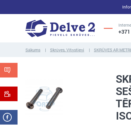
Infor
Interne
+371
Sākums
Skrūves, Vītņstieņi
SKRŪVES AR METRI
UZGRIEŽŅI,
SKRŪVES,
PAPLĀKSNES,
SK
VĪTŅSTIEŅI
CITI...
SE
TĒ
IS