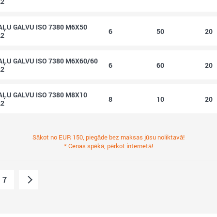
A2
ĻU GALVU ISO 7380 M6X50
6
50
20
A2
ĻU GALVU ISO 7380 M6X60/60
6
60
20
A2
ĻU GALVU ISO 7380 M8X10
8
10
20
A2
Sākot no EUR 150, piegāde bez maksas jūsu noliktavā!
* Cenas spēkā, pērkot internetā!
7