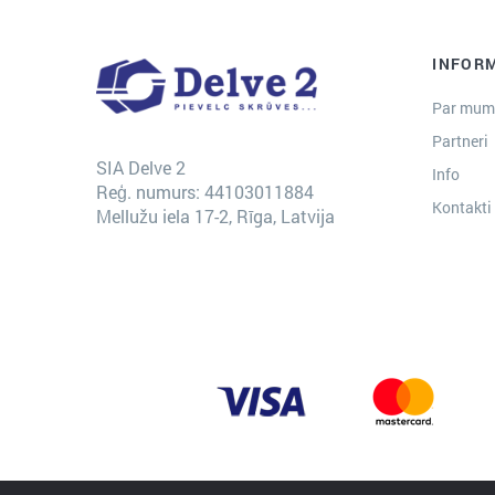
INFOR
Par mum
Partneri
SIA Delve 2
Info
Reģ. numurs: 44103011884
Kontakti
Mellužu iela 17-2, Rīga, Latvija