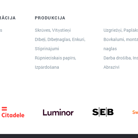
MĀCIJA
PRODUKCIJA
s
Skrūves, Vītņstieņi
Uzgriežņi, Paplāks
Dībeļi, Dībeļnaglas, Enkuri,
Būvkalumi, montā
Stiprinājumi
naglas
Rūpnieciskais papīrs,
Darba drošība, In
Izpārdošana
Abrazīvi