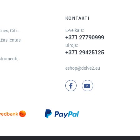
KONTAKTI
E-veikals:
nes, Citi...
+371 27790999
žas lentas,
Birojs:
+371 29425125
strumenti,
eshop@delve2.eu