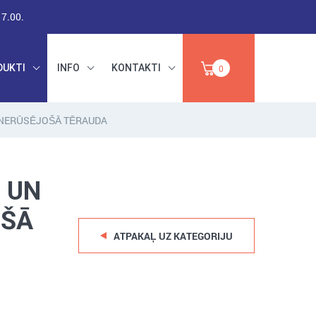
17.00.
DUKTI
INFO
KONTAKTI
0
, NERŪSĒJOŠĀ TĒRAUDA
RŪPNIECISKAIS
DARBA DROŠĪBA,
PAPĪRS,
INSTRUMENTI,
 UN
IZPĀRDOŠANA
ABRAZĪVI
OŠĀ
ATPAKAĻ UZ KATEGORIJU