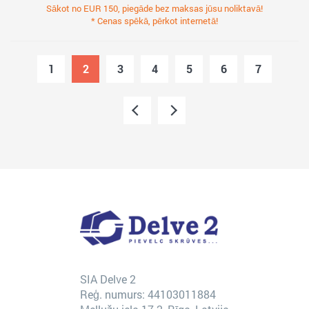
Sākot no EUR 150, piegāde bez maksas jūsu noliktavā!
* Cenas spēkā, pērkot internetā!
1
2
3
4
5
6
7
SIA Delve 2
Reģ. numurs: 44103011884