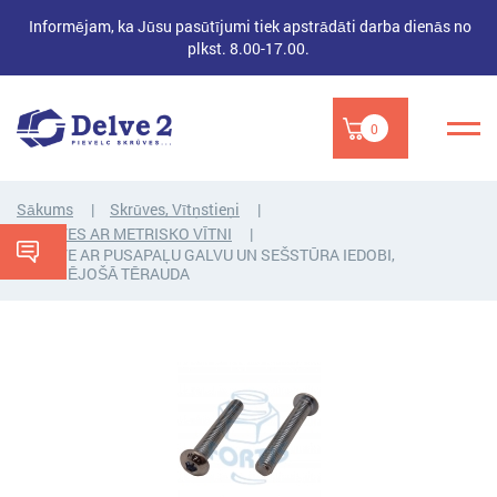
Informējam, ka Jūsu pasūtījumi tiek apstrādāti darba dienās no
plkst. 8.00-17.00.
0
Sākums
Skrūves, Vītņstieņi
SKRŪVES AR METRISKO VĪTNI
SKRŪVE AR PUSAPAĻU GALVU UN SEŠSTŪRA IEDOBI,
NERŪSĒJOŠĀ TĒRAUDA