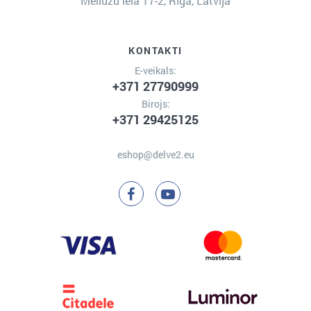
Mellužu iela 17-2, Rīga, Latvija
KONTAKTI
E-veikals:
+371 27790999
Birojs:
+371 29425125
eshop@delve2.eu