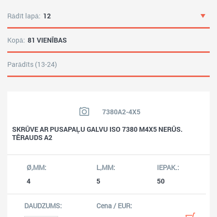
Rādīt lapā:
12
Kopā:
81 VIENĪBAS
Parādīts (13-24)
7380A2-4X5
SKRŪVE AR PUSAPAĻU GALVU ISO 7380 M4X5 NERŪS.
TĒRAUDS A2
4
5
50