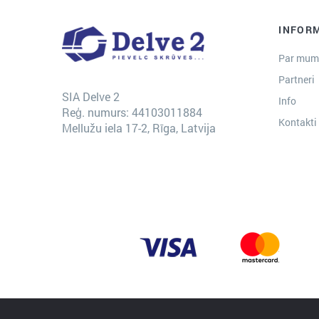
INFOR
Par mum
Partneri
SIA Delve 2
Info
Reģ. numurs: 44103011884
Kontakti
Mellužu iela 17-2, Rīga, Latvija