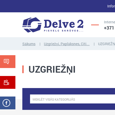
Infor
Interne
+371
Sākums
Uzgriežņi, Paplāksnes, Citi...
UZGRIEŽŅ
UZGRIEŽŅI,
UZGRIEŽŅI
SKRŪVES,
PAPLĀKSNES,
VĪTŅSTIEŅI
CITI...