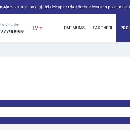
mējam, ka Jūsu pasūtījumi tiek apstrādāti darba dienās no plkst. 8.00-
ta-veikals:
LV
PAR MUMS
PARTNERI
PRO
 27790999
I
DĪBEĻI,
DĪBEĻNAGLAS,
BŪVKALUMI,
ENKURI,
MONTĀŽAS
STIPRINĀJUMI
LENTAS, NAGLAS