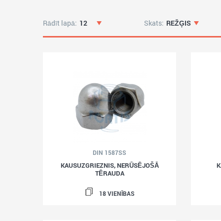
Rādīt lapā:
12
Skats:
REŽĢIS
DIN 1587SS
KAUSUZGRIEZNIS, NERŪSĒJOŠĀ
K
TĒRAUDA
18 VIENĪBAS