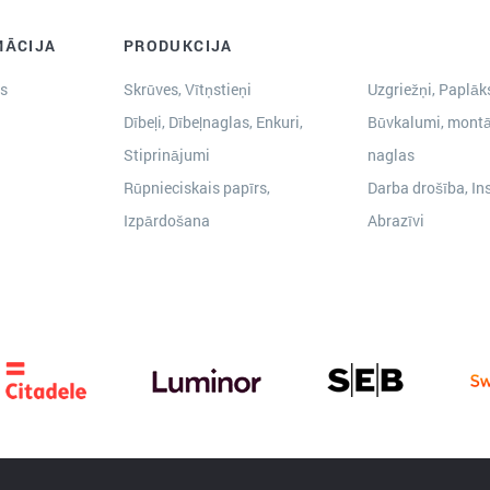
MĀCIJA
PRODUKCIJA
s
Skrūves, Vītņstieņi
Uzgriežņi, Paplāks
Dībeļi, Dībeļnaglas, Enkuri,
Būvkalumi, montā
Stiprinājumi
naglas
Rūpnieciskais papīrs,
Darba drošība, In
Izpārdošana
Abrazīvi