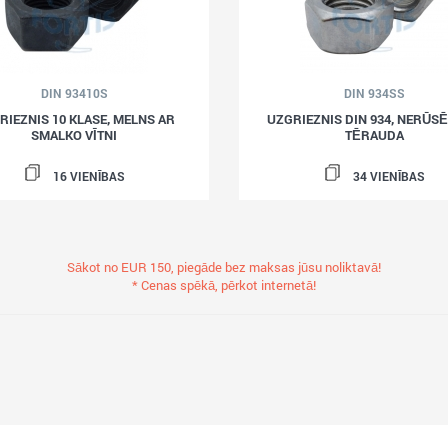
DIN 93410S
DIN 934SS
RIEZNIS 10 KLASE, MELNS AR
UZGRIEZNIS DIN 934, NERŪS
SMALKO VĪTNI
TĒRAUDA
16 VIENĪBAS
34 VIENĪBAS
Sākot no EUR 150, piegāde bez maksas jūsu noliktavā!
* Cenas spēkā, pērkot internetā!