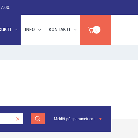
17.00.
DUKTI
INFO
KONTAKTI
0
RŪPNIECISKAIS
DARBA DROŠĪBA,
PAPĪRS,
INSTRUMENTI,
IZPĀRDOŠANA
ABRAZĪVI
Meklēt pēc parametriem