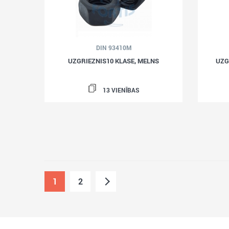
DIN 93410M
UZGRIEZNIS10 KLASE, MELNS
UZG
13 VIENĪBAS
1
2