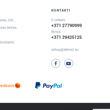
KONTAKTI
E-veikals:
nes, Citi...
+371 27790999
žas lentas,
Birojs:
+371 29425125
strumenti,
eshop@delve2.eu