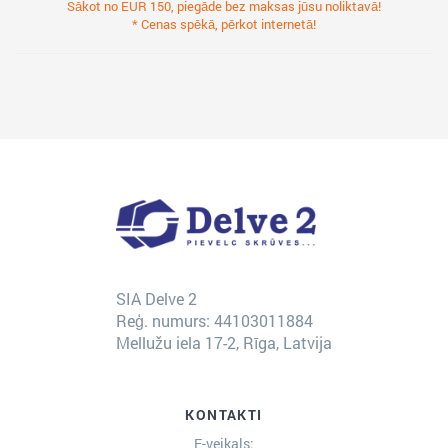
Sākot no EUR 150, piegāde bez maksas jūsu noliktavā!
* Cenas spēkā, pērkot internetā!
SIA Delve 2
Reģ. numurs: 44103011884
Mellužu iela 17-2, Rīga, Latvija
KONTAKTI
E-veikals: