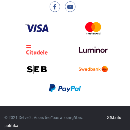
© 2021 Delve 2. Visas tiesības aizsargātas.
Sīkfailu
politika