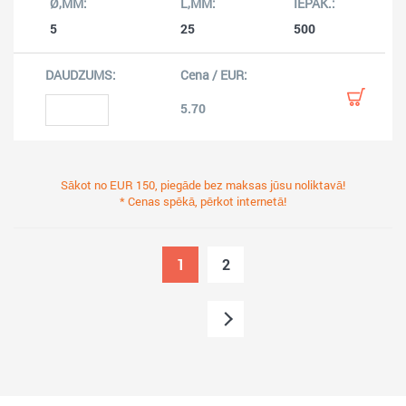
5
25
500
5.70
Sākot no EUR 150, piegāde bez maksas jūsu noliktavā!
* Cenas spēkā, pērkot internetā!
1
2