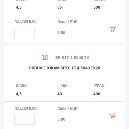
4,5
35
500
6.55
SF-S17-4.5X40 TX
SKRŪVE KOKAM SPEC 17 4.5X40 TX20
4,5
40
400
5.80