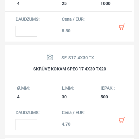
4
25
1000
8.50
SF-S17-4X30 TX
SKRŪVE KOKAM SPEC 17 4X30 TX20
4
30
500
4.70