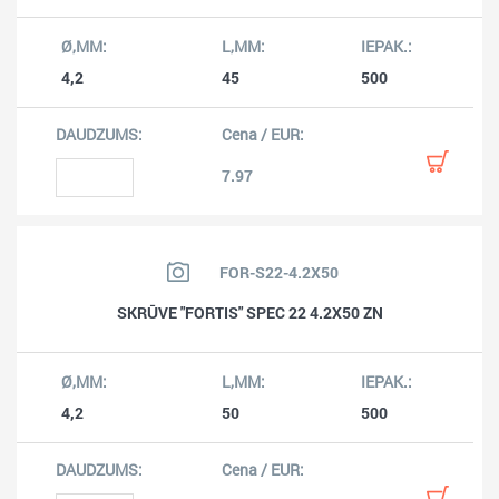
4,2
45
500
7.97
FOR-S22-4.2X50
SKRŪVE "FORTIS" SPEC 22 4.2X50 ZN
4,2
50
500