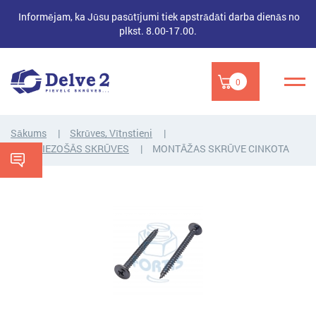
Informējam, ka Jūsu pasūtījumi tiek apstrādāti darba dienās no
plkst. 8.00-17.00.
0
Sākums
Skrūves, Vītņstieņi
PAŠGRIEZOŠĀS SKRŪVES
MONTĀŽAS SKRŪVE CINKOTA