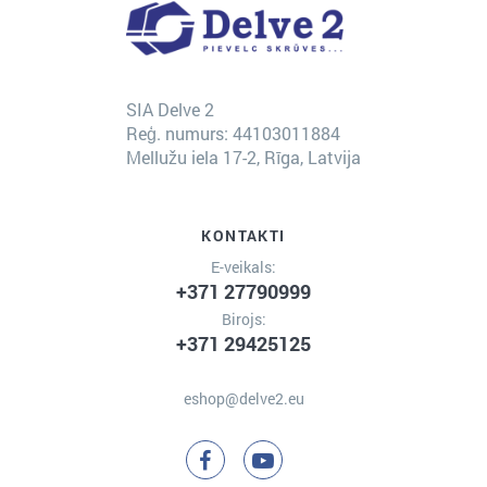
SIA Delve 2
Reģ. numurs: 44103011884
Mellužu iela 17-2, Rīga, Latvija
KONTAKTI
E-veikals:
+371 27790999
Birojs:
+371 29425125
eshop@delve2.eu