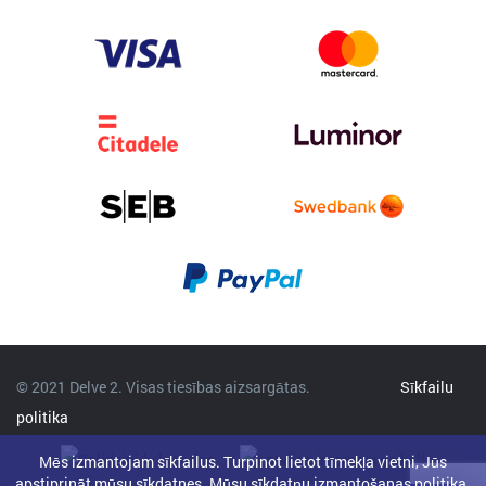
© 2021 Delve 2. Visas tiesības aizsargātas.
Sīkfailu
politika
Mēs izmantojam sīkfailus. Turpinot lietot tīmekļa vietni, Jūs
apstiprināt mūsu sīkdatnes.
Mūsu sīkdatņu izmantošanas politika
.