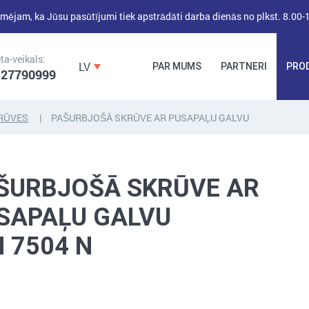
mējam, ka Jūsu pasūtījumi tiek apstrādāti darba dienās no plkst. 8.00-
ta-veikals:
LV
PAR MUMS
PARTNERI
PRO
 27790999
RŪVES
PAŠURBJOŠĀ SKRŪVE AR PUSAPAĻU GALVU
DĪBEĻI,
DĪBEĻNAGLAS,
BŪVKALUMI,
ENKURI,
MONTĀŽAS
ŠURBJOŠĀ SKRŪVE AR
STIPRINĀJUMI
LENTAS, NAGLAS
SAPAĻU GALVU
N 7504 N