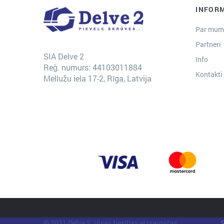
INFOR
Par mum
Partneri
SIA Delve 2
Info
Reģ. numurs: 44103011884
Kontakti
Mellužu iela 17-2, Rīga, Latvija
© 2021 Delve 2. Visas tiesības aizsargātas.
S