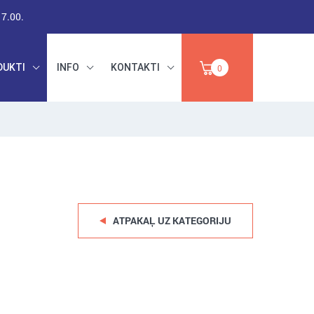
17.00.
DUKTI
INFO
KONTAKTI
0
RŪPNIECISKAIS
DARBA DROŠĪBA,
PAPĪRS,
INSTRUMENTI,
IZPĀRDOŠANA
ABRAZĪVI
ATPAKAĻ UZ KATEGORIJU