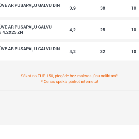
ŪVE AR PUSAPAĻU GALVU DIN
3,9
38
10
ŪVE AR PUSAPAĻU GALVU
4,2
25
10
N 4.2X25 ZN
ŪVE AR PUSAPAĻU GALVU DIN
4,2
32
10
Sākot no EUR 150, piegāde bez maksas jūsu noliktavā!
* Cenas spēkā, pērkot internetā!