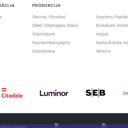
MĀCIJA
PRODUKCIJA
s
Skrūves, Vītņstieņi
Uzgriežņi, Paplāks
Dībeļi, Dībeļnaglas, Enkuri,
Būvkalumi, montā
Stiprinājumi
naglas
Rūpnieciskais papīrs,
Darba drošība, In
Izpārdošana
Abrazīvi
īkfailu politika