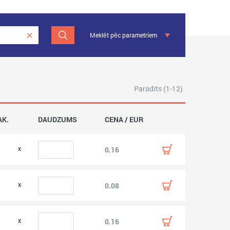
Meklēt pēc parametriem
Parādīts (1-12)
AK.
DAUDZUMS
CENA / EUR
0.16
0.08
0.16