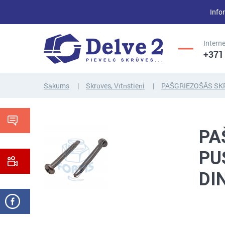
Infor
Interne
+371
Sākums
Skrūves, Vītņstieņi
PAŠGRIEZOŠĀS SK
UZGRIEŽŅI,
SKRŪVES,
PAPLĀKSNES,
PA
VĪTŅSTIEŅI
CITI...
PU
DI