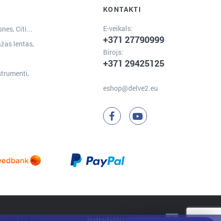
KONTAKTI
E-veikals:
nes, Citi...
+371 27790999
žas lentas,
Birojs:
+371 29425125
strumenti,
eshop@delve2.eu
Izstrādātājs:
Clarus