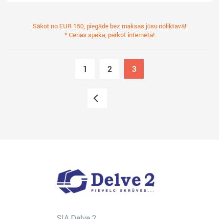
Sākot no EUR 150, piegāde bez maksas jūsu noliktavā!
* Cenas spēkā, pērkot internetā!
1
2
3
SIA Delve 2