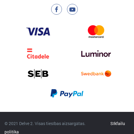
© 2021 Delve 2. Visas tiesības aizsargātas.
Sīkfailu
politika