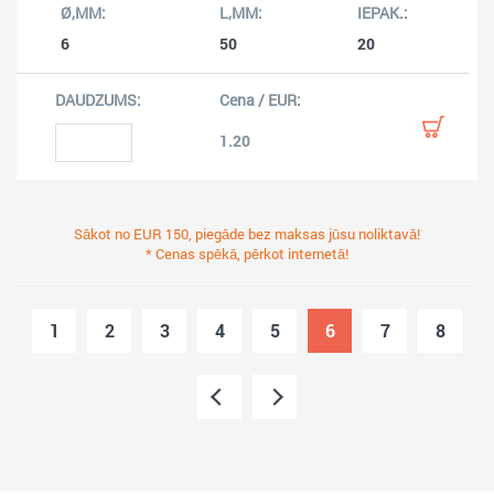
6
50
20
1.20
Sākot no EUR 150, piegāde bez maksas jūsu noliktavā!
* Cenas spēkā, pērkot internetā!
1
2
3
4
5
6
7
8