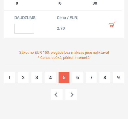
8
16
30
2.70
Sākot no EUR 150, piegāde bez maksas jūsu noliktavā!
* Cenas spēkā, pērkot internetā!
1
2
3
4
5
6
7
8
9