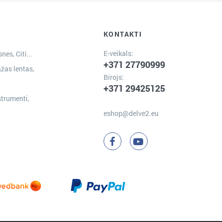
KONTAKTI
E-veikals:
nes, Citi...
+371 27790999
žas lentas,
Birojs:
+371 29425125
strumenti,
eshop@delve2.eu