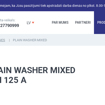
mējam, ka Jūsu pasūtījumi tiek apstrādāti darba dienās no plkst. 8.00-
ta-veikals:
LV
PAR MUMS
PARTNERI
PRO
 27790999
NES
PLAIN WASHER MIXED
DĪBEĻI,
DĪBEĻNAGLAS,
BŪVKALUMI,
ENKURI,
MONTĀŽAS
STIPRINĀJUMI
LENTAS, NAGLAS
AIN WASHER MIXED
N 125 A