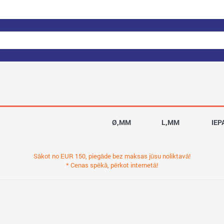
Ø,MM
L,MM
IEP
Sākot no EUR 150, piegāde bez maksas jūsu noliktavā!
* Cenas spēkā, pērkot internetā!