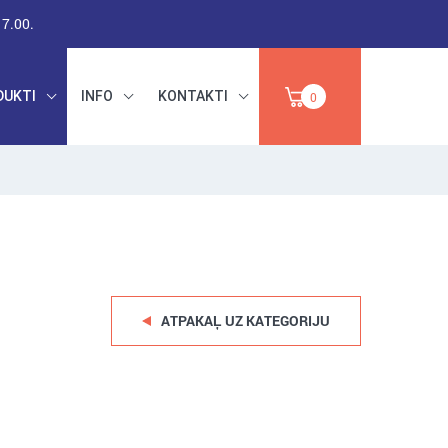
17.00.
DUKTI
INFO
KONTAKTI
0
RŪPNIECISKAIS
DARBA DROŠĪBA,
PAPĪRS,
INSTRUMENTI,
IZPĀRDOŠANA
ABRAZĪVI
ATPAKAĻ UZ KATEGORIJU