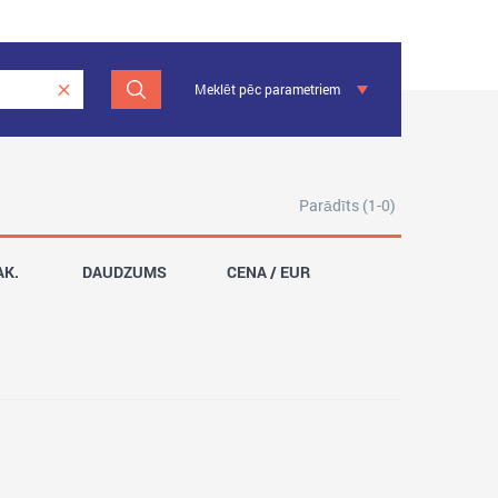
Meklēt pēc parametriem
Parādīts (1-0)
AK.
DAUDZUMS
CENA / EUR