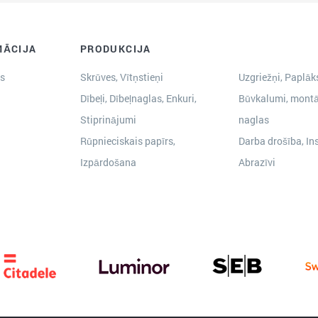
MĀCIJA
PRODUKCIJA
s
Skrūves, Vītņstieņi
Uzgriežņi, Paplāks
Dībeļi, Dībeļnaglas, Enkuri,
Būvkalumi, montā
Stiprinājumi
naglas
Rūpnieciskais papīrs,
Darba drošība, In
Izpārdošana
Abrazīvi