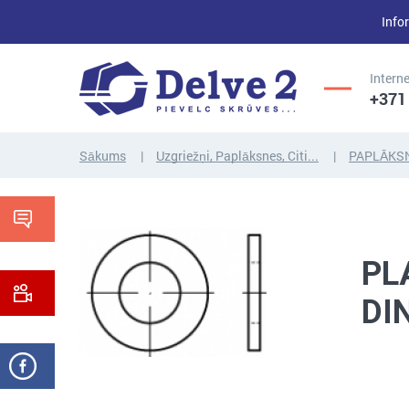
Infor
Interne
+371
Sākums
Uzgriežņi, Paplāksnes, Citi...
PAPLĀKS
UZGRIEŽŅI,
SKRŪVES,
PAPLĀKSNES,
VĪTŅSTIEŅI
CITI...
PL
DI