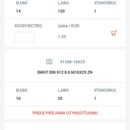
14
120
1
1.30
91288-16X25
ВИНТ DIN 912 8.8 M16X25 ZN
16
25
1
PRECE PIEEJAMA UZ PASŪTĪJUMU