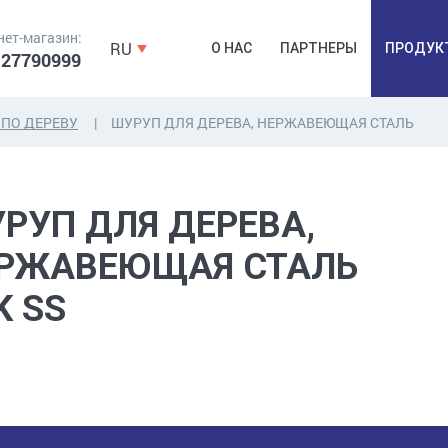
нет-магазин:
RU
О НАС
ПАРТНЕРЫ
ПРОДУК
 27790999
ПО ДЕРЕВУ
ШУРУП ДЛЯ ДЕРЕВА, НЕРЖАВЕЮЩАЯ СТАЛЬ
ДЮБЕЛЯ,
КОВОЧНАЯ
ПРОМ
ДЮБЕЛЬГВОЗДЬ,
ФУРНИТУРА,
Б
РУП ДЛЯ ДЕРЕВА,
ЯКОРЯ, КРЕПЕЖИ
ЛЕНТЫ, ГВОЗДИ
РАС
РЖАВЕЮЩАЯ СТАЛЬ
K SS