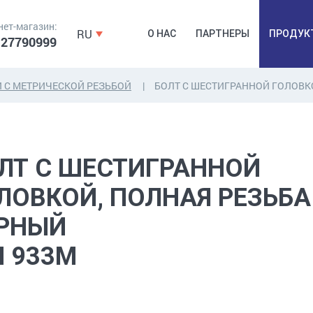
нет-магазин:
RU
О НАС
ПАРТНЕРЫ
ПРОДУК
 27790999
 С МЕТРИЧЕСКОЙ РЕЗЬБОЙ
БОЛТ С ШЕСТИГРАННОЙ ГОЛОВК
ДЮБЕЛЯ,
КОВОЧНАЯ
ПРОМ
ДЮБЕЛЬГВОЗДЬ,
ФУРНИТУРА,
Б
ЛТ С ШЕСТИГРАННОЙ
ЯКОРЯ, КРЕПЕЖИ
ЛЕНТЫ, ГВОЗДИ
РАС
ЛОВКОЙ, ПОЛНАЯ РЕЗЬБА
РНЫЙ
N 933M