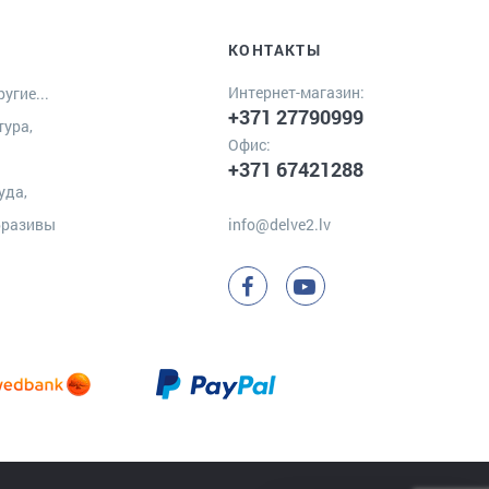
КОНТАКТЫ
Интернет-магазин:
угие...
+371 27790999
тура,
Офис:
+371 67421288
уда,
бразивы
info@delve2.lv