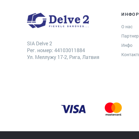
ИНФО
О нас
Партне
SIA Delve 2
Инфо
Рег. номер: 44103011884
Контак
Ул. Меллужу 17-2, Рига, Латвия