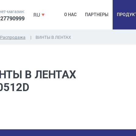
нет-магазин:
RU
О НАС
ПАРТНЕРЫ
ПРОДУК
 27790999
Распродажа
ВИНТЫ В ЛЕНТАХ
ДЮБЕЛЯ,
КОВОЧНАЯ
ПРОМ
ДЮБЕЛЬГВОЗДЬ,
ФУРНИТУРА,
Б
ЯКОРЯ, КРЕПЕЖИ
ЛЕНТЫ, ГВОЗДИ
РАС
НТЫ В ЛЕНТАХ
0512D