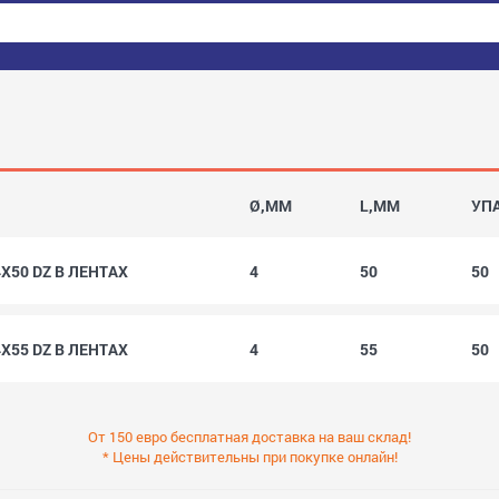
Ø,MM
L,MM
УП
4X50 DZ В ЛЕНТAX
4
50
50
4X55 DZ В ЛЕНТAX
4
55
50
От 150 евро бесплатная доставка на ваш склад!
* Цены действительны при покупке онлайн!