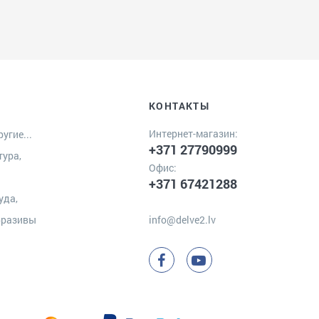
КОНТАКТЫ
Интернет-магазин:
угие...
+371 27790999
тура,
Офис:
+371 67421288
уда,
бразивы
info@delve2.lv