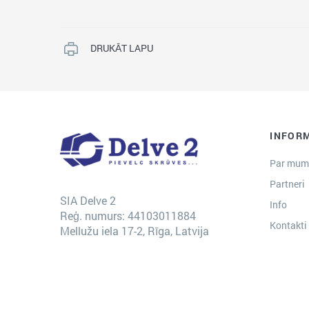
DRUKĀT LAPU
INFOR
Par mum
Partneri
SIA Delve 2
Info
Reģ. numurs: 44103011884
Kontakti
Mellužu iela 17-2, Rīga, Latvija