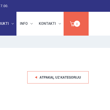
17.00.
DUKTI
INFO
KONTAKTI
0
RŪPNIECISKAIS
DARBA DROŠĪBA,
PAPĪRS,
INSTRUMENTI,
IZPĀRDOŠANA
ABRAZĪVI
ATPAKAĻ UZ KATEGORIJU