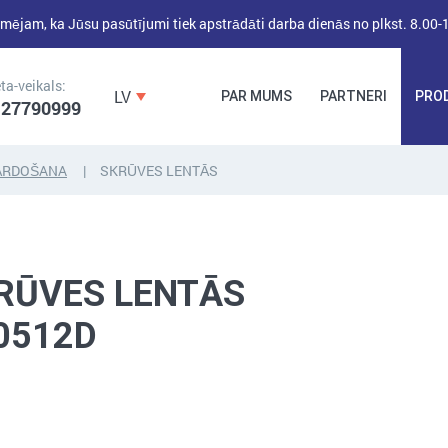
mējam, ka Jūsu pasūtījumi tiek apstrādāti darba dienās no plkst. 8.00-
ta-veikals:
LV
PAR MUMS
PARTNERI
PRO
 27790999
ĀRDOŠANA
SKRŪVES LENTĀS
DĪBEĻI,
DĪBEĻNAGLAS,
BŪVKALUMI,
ENKURI,
MONTĀŽAS
STIPRINĀJUMI
LENTAS, NAGLAS
RŪVES LENTĀS
0512D