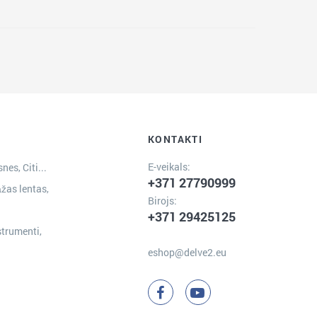
KONTAKTI
E-veikals:
nes, Citi...
+371 27790999
žas lentas,
Birojs:
+371 29425125
strumenti,
eshop@delve2.eu