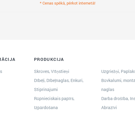
* Cenas spēkā, pērkot internetā!
MĀCIJA
PRODUKCIJA
s
Skrūves, Vītņstieņi
Uzgriežņi, Paplāks
Dībeļi, Dībeļnaglas, Enkuri,
Būvkalumi, montā
Stiprinājumi
naglas
Rūpnieciskais papīrs,
Darba drošība, In
Izpārdošana
Abrazīvi