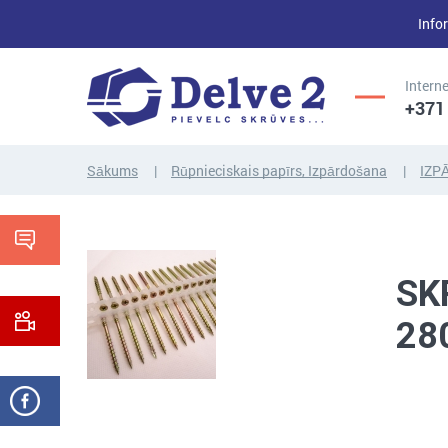
Infor
Interne
+371
Sākums
Rūpnieciskais papīrs, Izpārdošana
IZP
UZGRIEŽŅI,
SKRŪVES,
PAPLĀKSNES,
VĪTŅSTIEŅI
CITI...
SK
28