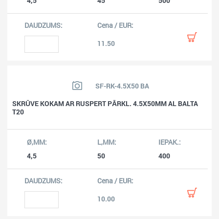
4,5
45
500
11.50
SF-RK-4.5X50 BA
SKRŪVE KOKAM AR RUSPERT PĀRKL. 4.5X50MM AL BALTA
T20
4,5
50
400
10.00