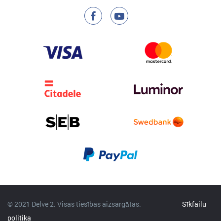
© 2021 Delve 2. Visas tiesības aizsargātas.
Sīkfailu
politika