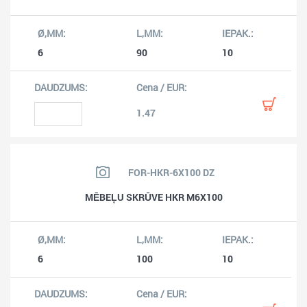
6
90
10
1.47
FOR-HKR-6X100 DZ
MĒBEĻU SKRŪVE HKR M6X100
6
100
10