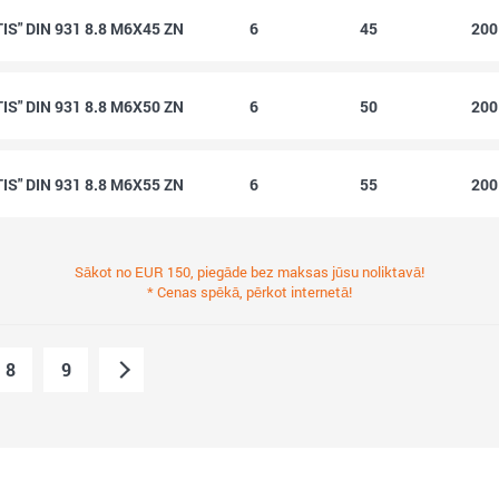
S" DIN 931 8.8 M6X45 ZN
6
45
20
S" DIN 931 8.8 M6X50 ZN
6
50
20
S" DIN 931 8.8 M6X55 ZN
6
55
20
Sākot no EUR 150, piegāde bez maksas jūsu noliktavā!
* Cenas spēkā, pērkot internetā!
8
9