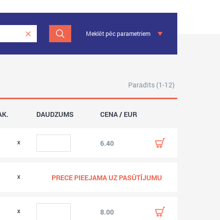
Meklēt pēc parametriem
Parādīts (1-12)
AK.
DAUDZUMS
CENA / EUR
0
6.40
0
PRECE PIEEJAMA UZ PASŪTĪJUMU
0
8.00