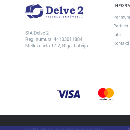
INFOR
Par mum
Partneri
SIA Delve 2
Info
Reģ. numurs: 44103011884
Kontakti
Mellužu iela 17-2, Rīga, Latvija
© 2021 Delve 2. Visas tiesības aizsargātas.
S