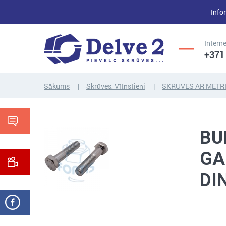
Infor
Interne
+371
Sākums
Skrūves, Vītņstieņi
SKRŪVES AR METRI
UZGRIEŽŅI,
SKRŪVES,
PAPLĀKSNES,
BU
VĪTŅSTIEŅI
CITI...
GA
DI