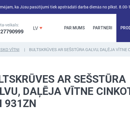
mējam, ka Jūsu pasūtījumi tiek apstrādāti darba dienās no plkst. 8.00-
ta-veikals:
LV
PAR MUMS
PARTNERI
PRO
 27790999
SKO VĪTNI
BULTSKRŪVES AR SEŠSTŪRA GALVU, DAĻĒJA VĪTNE 
DĪBEĻI,
DĪBEĻNAGLAS,
BŪVKALUMI,
ENKURI,
MONTĀŽAS
LTSKRŪVES AR SEŠSTŪRA
STIPRINĀJUMI
LENTAS, NAGLAS
LVU, DAĻĒJA VĪTNE CINKO
N 931ZN