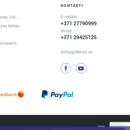
KONTAKTI
E-veikals:
nes, Citi...
+371 27790999
žas lentas,
Birojs:
+371 29425125
strumenti,
eshop@delve2.eu
Izstrādātājs:
Clarus