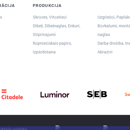
MĀCIJA
PRODUKCIJA
s
Skrūves, Vītņstieņi
Uzgriežņi, Paplāks
Dībeļi, Dībeļnaglas, Enkuri,
Būvkalumi, montā
Stiprinājumi
naglas
Rūpnieciskais papīrs,
Darba drošība, In
Izpārdošana
Abrazīvi
īkfailu politika