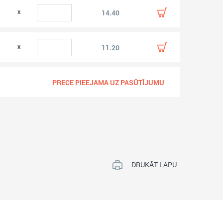
0
14.40
0
11.20
0
PRECE PIEEJAMA UZ PASŪTĪJUMU
DRUKĀT LAPU