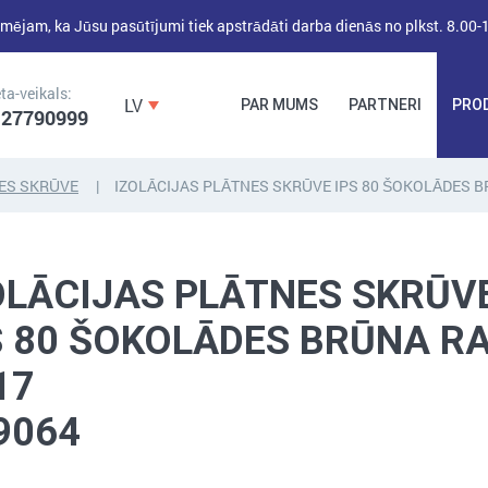
mējam, ka Jūsu pasūtījumi tiek apstrādāti darba dienās no plkst. 8.00-
ta-veikals:
LV
PAR MUMS
PARTNERI
PRO
 27790999
NES SKRŪVE
IZOLĀCIJAS PLĀTNES SKRŪVE IPS 80 ŠOKOLĀDES B
DĪBEĻI,
DĪBEĻNAGLAS,
BŪVKALUMI,
ENKURI,
MONTĀŽAS
OLĀCIJAS PLĀTNES SKRŪV
STIPRINĀJUMI
LENTAS, NAGLAS
S 80 ŠOKOLĀDES BRŪNA R
17
9064