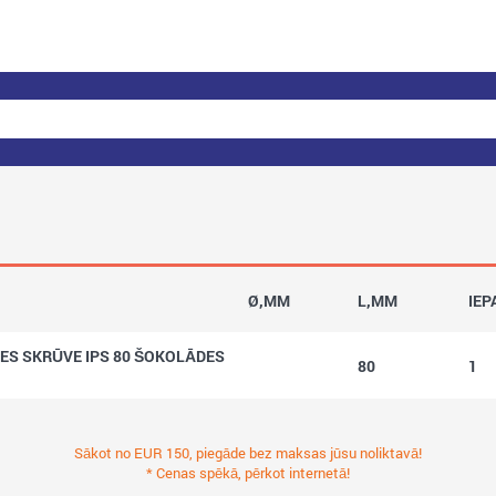
Ø,MM
L,MM
IEP
ES SKRŪVE IPS 80 ŠOKOLĀDES
80
1
Sākot no EUR 150, piegāde bez maksas jūsu noliktavā!
* Cenas spēkā, pērkot internetā!