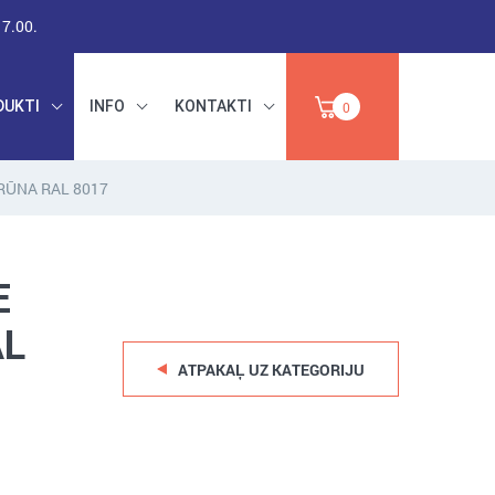
17.00.
DUKTI
INFO
KONTAKTI
0
RŪNA RAL 8017
RŪPNIECISKAIS
DARBA DROŠĪBA,
PAPĪRS,
INSTRUMENTI,
E
IZPĀRDOŠANA
ABRAZĪVI
AL
ATPAKAĻ UZ KATEGORIJU