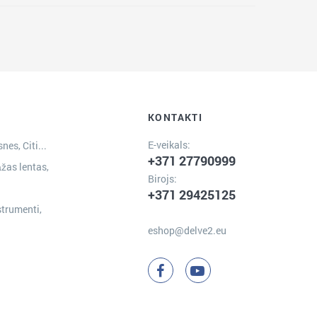
KONTAKTI
E-veikals:
nes, Citi...
+371 27790999
žas lentas,
Birojs:
+371 29425125
strumenti,
eshop@delve2.eu