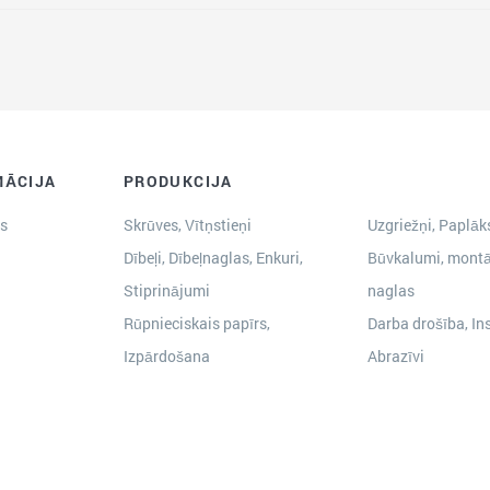
MĀCIJA
PRODUKCIJA
s
Skrūves, Vītņstieņi
Uzgriežņi, Paplāks
Dībeļi, Dībeļnaglas, Enkuri,
Būvkalumi, montā
Stiprinājumi
naglas
Rūpnieciskais papīrs,
Darba drošība, In
Izpārdošana
Abrazīvi