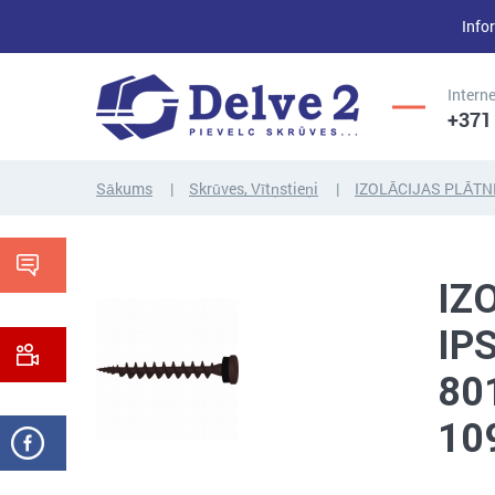
Infor
Interne
+371
Sākums
Skrūves, Vītņstieņi
IZOLĀCIJAS PLĀT
UZGRIEŽŅI,
SKRŪVES,
PAPLĀKSNES,
IZ
VĪTŅSTIEŅI
CITI...
IP
80
10