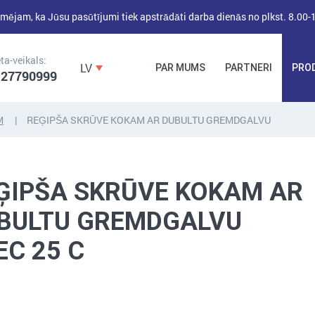
mējam, ka Jūsu pasūtījumi tiek apstrādāti darba dienās no plkst. 8.00-
ta-veikals:
LV
PAR MUMS
PARTNERI
PRO
 27790999
M
REĢIPŠA SKRŪVE KOKAM AR DUBULTU GREMDGALVU
DĪBEĻI,
DĪBEĻNAGLAS,
BŪVKALUMI,
ENKURI,
MONTĀŽAS
ĢIPŠA SKRŪVE KOKAM AR
STIPRINĀJUMI
LENTAS, NAGLAS
BULTU GREMDGALVU
EC 25 C