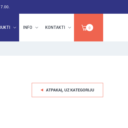
17.00.
DUKTI
INFO
KONTAKTI
0
RŪPNIECISKAIS
DARBA DROŠĪBA,
PAPĪRS,
INSTRUMENTI,
IZPĀRDOŠANA
ABRAZĪVI
ATPAKAĻ UZ KATEGORIJU