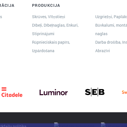
MĀCIJA
PRODUKCIJA
s
Skrūves, Vītņstieņi
Uzgriežņi, Paplāks
Dībeļi, Dībeļnaglas, Enkuri,
Būvkalumi, montā
Stiprinājumi
naglas
Rūpnieciskais papīrs,
Darba drošība, In
Izpārdošana
Abrazīvi
īkfailu politika