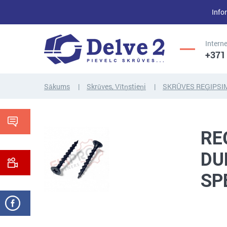
Infor
Interne
+371
Sākums
Skrūves, Vītņstieņi
SKRŪVES REĢIPSI
UZGRIEŽŅI,
SKRŪVES,
PAPLĀKSNES,
RE
VĪTŅSTIEŅI
CITI...
DU
SP