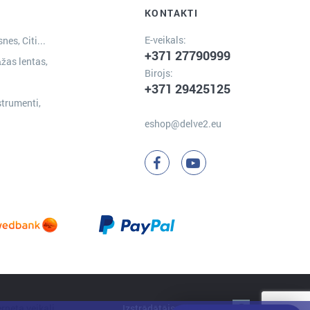
KONTAKTI
E-veikals:
nes, Citi...
+371 27790999
žas lentas,
Birojs:
+371 29425125
strumenti,
eshop@delve2.eu
Izstrādātājs:
Clarus