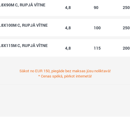
.8X90M C, RUPJĀ VĪTNE
4,8
90
25
.8X100M C, RUPJĀ VĪTNE
4,8
100
25
.8X115M C, RUPJĀ VĪTNE
4,8
115
20
Sākot no EUR 150, piegāde bez maksas jūsu noliktavā!
* Cenas spēkā, pērkot internetā!