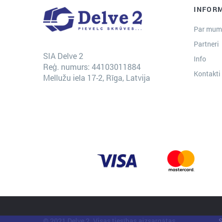
INFOR
Par mum
Partneri
SIA Delve 2
Info
Reģ. numurs: 44103011884
Kontakti
Mellužu iela 17-2, Rīga, Latvija
© 2021 Delve 2. Visas tiesības aizsargātas.
S