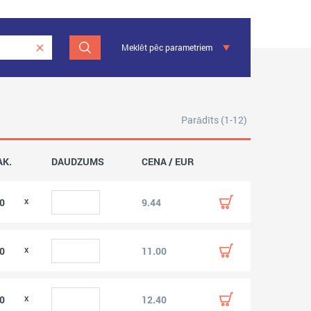
Meklēt pēc parametriem
Parādīts (1-12)
AK.
DAUDZUMS
CENA / EUR
00
9.44
00
11.00
00
12.40