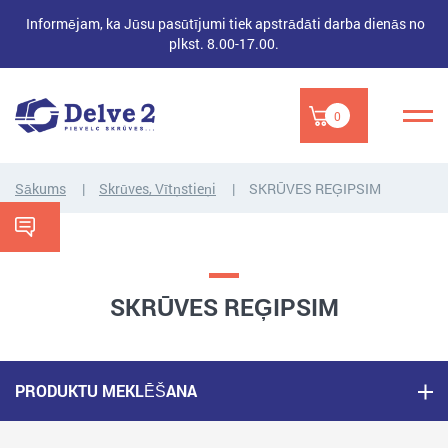
Informējam, ka Jūsu pasūtījumi tiek apstrādāti darba dienās no
plkst. 8.00-17.00.
0
Sākums
Skrūves, Vītņstieņi
SKRŪVES REĢIPSIM
SKRŪVES REĢIPSIM
PRODUKTU MEKLĒŠANA