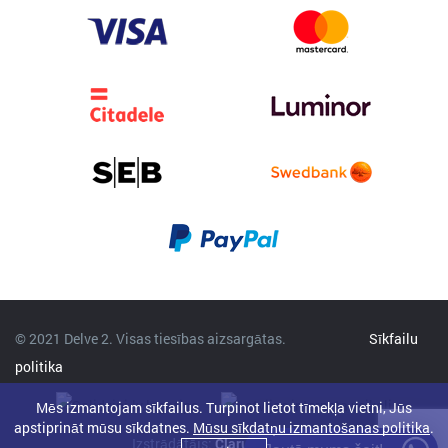
© 2021 Delve 2. Visas tiesības aizsargātas.
Sīkfailu
politika
Mēs izmantojam sīkfailus. Turpinot lietot tīmekļa vietni, Jūs
apstiprināt mūsu sīkdatnes.
Mūsu sīkdatņu izmantošanas politika
.
Izstrādātājs:
Clarus