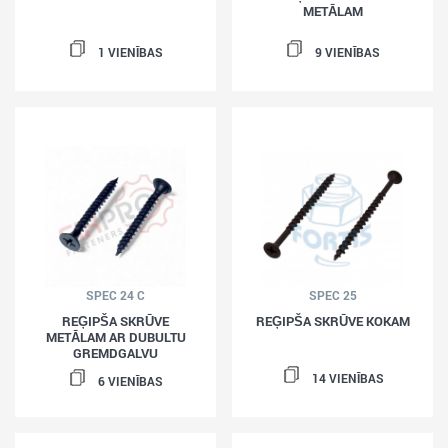
METĀLAM
1 VIENĪBAS
9 VIENĪBAS
SPEC 24 C
SPEC 25
REĢIPŠA SKRŪVE
REĢIPŠA SKRŪVE KOKAM
METĀLAM AR DUBULTU
GREMDGALVU
14 VIENĪBAS
6 VIENĪBAS