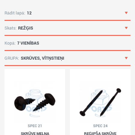
Rādīt lapā:
12
Skats:
REŽĢIS
Kopā:
7 VIENĪBAS
GRUPA:
SKRŪVES, VĪTŅSTIEŅI
SPEC 21
SPEC 24
SKRŪVE MELNA
REĢIPŠA SKRŪVE