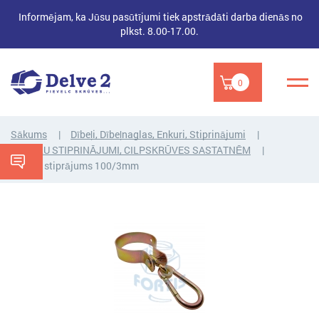
Informējam, ka Jūsu pasūtījumi tiek apstrādāti darba dienās no
plkst. 8.00-17.00.
0
Sākums
Dībeļi, Dībeļnaglas, Enkuri, Stiprinājumi
ŠŪPOĻU STIPRINĀJUMI, CILPSKRŪVES SASTATNĒM
Šūpoļu stiprājums 100/3mm