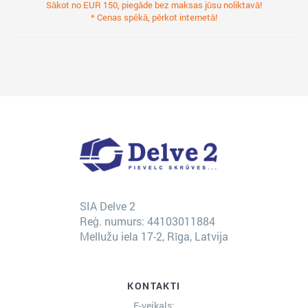
Sākot no EUR 150, piegāde bez maksas jūsu noliktavā!
* Cenas spēkā, pērkot internetā!
SIA Delve 2
Reģ. numurs: 44103011884
Mellužu iela 17-2, Rīga, Latvija
KONTAKTI
E-veikals: