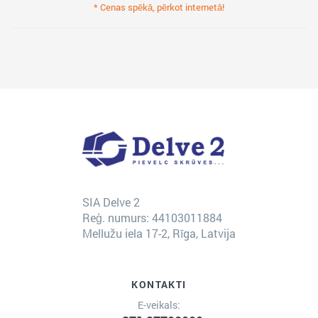
* Cenas spēkā, pērkot internetā!
SIA Delve 2
Reģ. numurs: 44103011884
Mellužu iela 17-2, Rīga, Latvija
KONTAKTI
E-veikals: