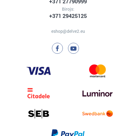
+371 27790999
Birojs:
+371 29425125
eshop@delve2.eu