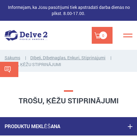
Informējam, ka Jūsu pasūtījumi tiek apstrādāti darba dienās no
plkst. 8.00-17.00.
0
Sākums
Dībeļi, Dībeļnaglas, Enkuri, Stiprinājumi
TROŠU, ĶĒŽU STIPRINĀJUMI
TROŠU, ĶĒŽU STIPRINĀJUMI
PRODUKTU MEKLĒŠANA