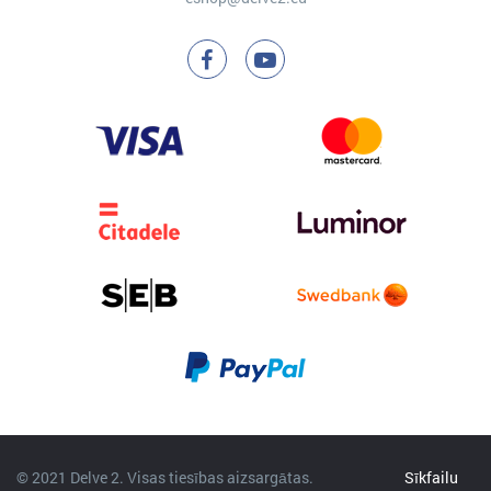
© 2021 Delve 2. Visas tiesības aizsargātas.
Sīkfailu