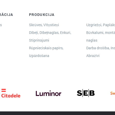
MĀCIJA
PRODUKCIJA
s
Skrūves, Vītņstieņi
Uzgriežņi, Paplāks
Dībeļi, Dībeļnaglas, Enkuri,
Būvkalumi, montā
Stiprinājumi
naglas
Rūpnieciskais papīrs,
Darba drošība, In
Izpārdošana
Abrazīvi