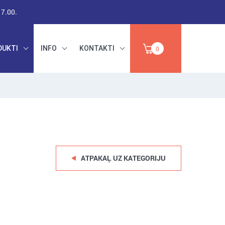
17.00.
DUKTI
INFO
KONTAKTI
0
RŪPNIECISKAIS
DARBA DROŠĪBA,
PAPĪRS,
INSTRUMENTI,
IZPĀRDOŠANA
ABRAZĪVI
ATPAKAĻ UZ KATEGORIJU