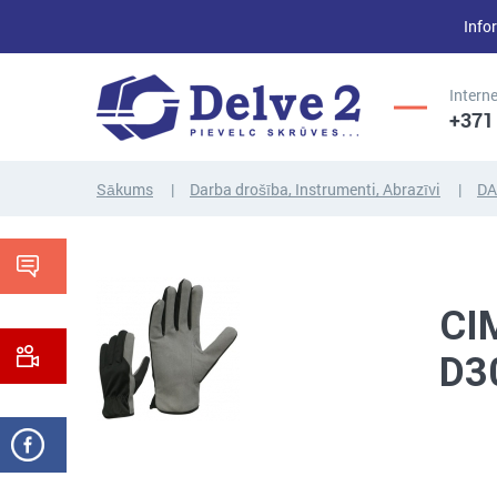
Infor
Interne
+371
Sākums
Darba drošība, Instrumenti, Abrazīvi
DA
UZGRIEŽŅI,
SKRŪVES,
PAPLĀKSNES,
VĪTŅSTIEŅI
CITI...
CI
D3