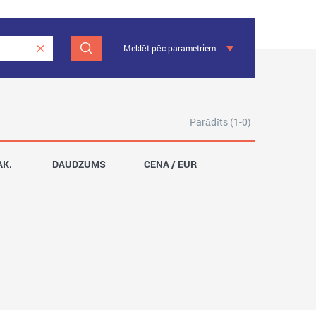
Meklēt pēc parametriem
Parādīts (1-0)
AK.
DAUDZUMS
CENA / EUR