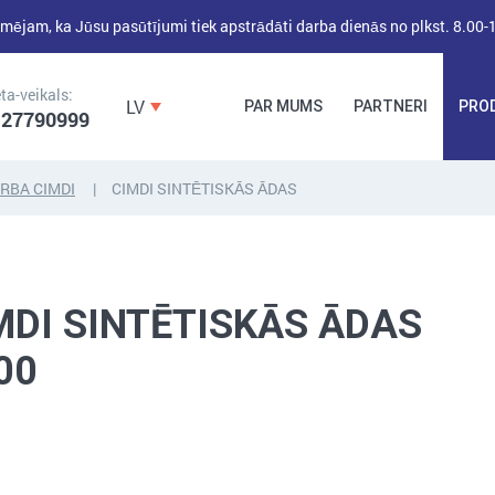
mējam, ka Jūsu pasūtījumi tiek apstrādāti darba dienās no plkst. 8.00-
ta-veikals:
LV
PAR MUMS
PARTNERI
PRO
 27790999
RBA CIMDI
CIMDI SINTĒTISKĀS ĀDAS
DĪBEĻI,
DĪBEĻNAGLAS,
BŪVKALUMI,
ENKURI,
MONTĀŽAS
STIPRINĀJUMI
LENTAS, NAGLAS
MDI SINTĒTISKĀS ĀDAS
00