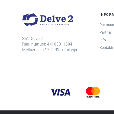
INFOR
Par mum
Partneri
SIA Delve 2
Info
Reģ. numurs: 44103011884
Kontakti
Mellužu iela 17-2, Rīga, Latvija