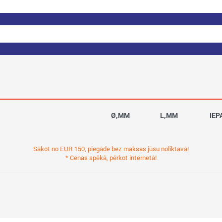
Ø,MM
L,MM
IEP
Sākot no EUR 150, piegāde bez maksas jūsu noliktavā!
* Cenas spēkā, pērkot internetā!