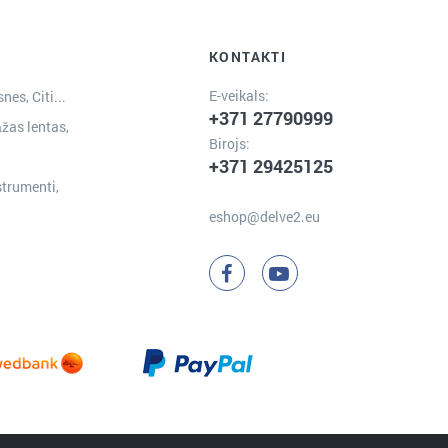
KONTAKTI
E-veikals:
nes, Citi...
+371 27790999
žas lentas,
Birojs:
+371 29425125
strumenti,
eshop@delve2.eu