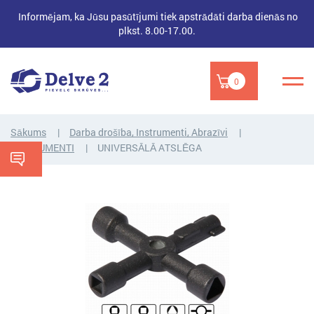
Informējam, ka Jūsu pasūtījumi tiek apstrādāti darba dienās no
plkst. 8.00-17.00.
0
Sākums
Darba drošība, Instrumenti, Abrazīvi
INSTRUMENTI
UNIVERSĀLĀ ATSLĒGA