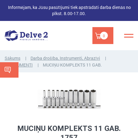
Informējam, ka Jūsu pasūtījumi tiek apstrādāti darba dienās no
plkst. 8.00-17.00.
0
Sākums
Darba drošība, Instrumenti, Abrazīvi
INSTRUMENTI
MUCIŅU KOMPLEKTS 11 GAB.
MUCIŅU KOMPLEKTS 11 GAB.
1757