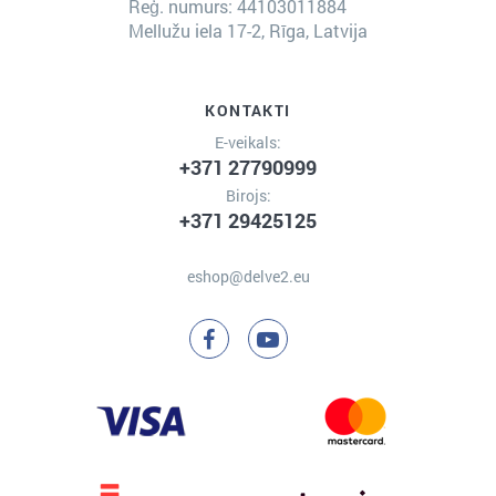
Reģ. numurs: 44103011884
Mellužu iela 17-2, Rīga, Latvija
KONTAKTI
E-veikals:
+371 27790999
Birojs:
+371 29425125
eshop@delve2.eu