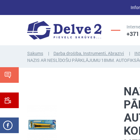
Infor
Interne
+371
Sākums
Darba drošība, Instrumenti, Abrazīvi
IN
NAZIS AR NESLĪDOŠU PĀRKLĀJUMU 18MM. AUTOFIKS
UZGRIEŽŅI,
SKRŪVES,
PAPLĀKSNES,
VĪTŅSTIEŅI
CITI...
NA
PĀ
AU
KO