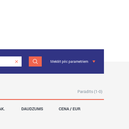
Meklēt pēc parametriem
Parādīts (1-0)
AK.
DAUDZUMS
CENA / EUR