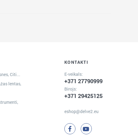
KONTAKTI
E-veikals:
nes, Citi...
+371 27790999
žas lentas,
Birojs:
+371 29425125
strumenti,
eshop@delve2.eu