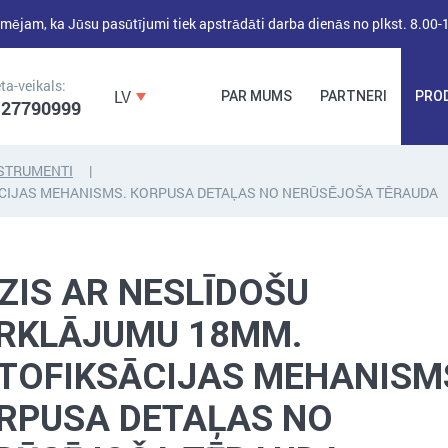
mējam, ka Jūsu pasūtījumi tiek apstrādāti darba dienās no plkst. 8.00-
ta-veikals:
LV
PAR MUMS
PARTNERI
PRO
 27790999
STRUMENTI
ĀCIJAS MEHANISMS. KORPUSA DETAĻAS NO NERŪSĒJOŠA TĒRAUDA
DĪBEĻI,
DĪBEĻNAGLAS,
BŪVKALUMI,
ENKURI,
MONTĀŽAS
STIPRINĀJUMI
LENTAS, NAGLAS
ZIS AR NESLĪDOŠU
RKLĀJUMU 18MM.
TOFIKSĀCIJAS MEHANISM
RPUSA DETAĻAS NO