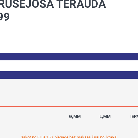
RŪSĒJOŠA TĒRAUDA
99
Ø,MM
L,MM
IEP
Sākot no EUR 150, piegāde bez maksas jūsu noliktavā!