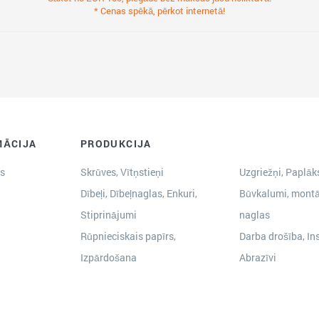
* Cenas spēkā, pērkot internetā!
MĀCIJA
PRODUKCIJA
s
Skrūves, Vītņstieņi
Uzgriežņi, Paplāks
Dībeļi, Dībeļnaglas, Enkuri,
Būvkalumi, montā
Stiprinājumi
naglas
Rūpnieciskais papīrs,
Darba drošība, In
Izpārdošana
Abrazīvi