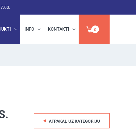
17.00.
DUKTI
INFO
KONTAKTI
0
RŪPNIECISKAIS
DARBA DROŠĪBA,
PAPĪRS,
INSTRUMENTI,
IZPĀRDOŠANA
ABRAZĪVI
S.
ATPAKAĻ UZ KATEGORIJU