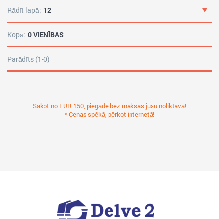
Rādīt lapā:
12
Kopā:
0 VIENĪBAS
Parādīts (1-0)
Sākot no EUR 150, piegāde bez maksas jūsu noliktavā!
* Cenas spēkā, pērkot internetā!