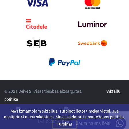
© 2021 Delve 2. Visas tiesības aizsargātas.
Sīkfailu
politika
Mēs izmantojam sīkfailus. Turpinot lietot tīmekļa vietni, Jūs
apstiprināt mūsu sīkdatnes.
Mūsu sīkdatņu izmantošanas politika
.
Izstrādātājs:
Clarus
Jautā mums šeit!
Turpināt