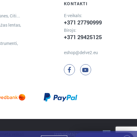
KONTAKTI
E-veikals:
nes, Citi...
+371 27790999
žas lentas,
Birojs:
+371 29425125
strumenti,
eshop@delve2.eu
Izstrādātājs:
Clarus