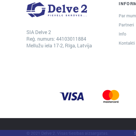
INFOR
Par mum
Partneri
SIA Delve 2
Info
Reģ. numurs: 44103011884
Kontakti
Mellužu iela 17-2, Rīga, Latvija
© 2021 Delve 2. Visas tiesības aizsargātas.
S