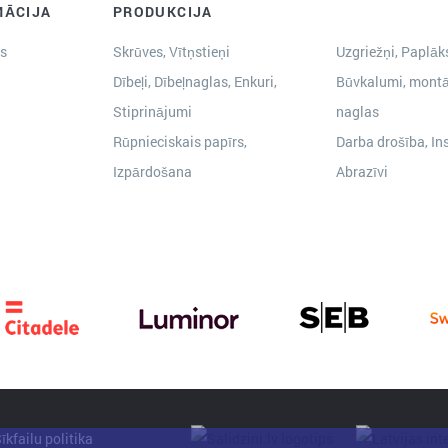
MĀCIJA
PRODUKCIJA
s
Skrūves, Vītņstieņi
Uzgriežņi, Paplāks
Dībeļi, Dībeļnaglas, Enkuri,
Būvkalumi, montā
Stiprinājumi
naglas
Rūpnieciskais papīrs,
Darba drošība, In
Izpārdošana
Abrazīvi
īkfailu politika