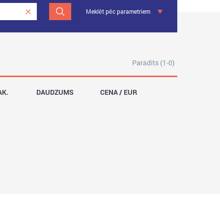
Meklēt pēc parametriem
Parādīts (1-0)
AK.
DAUDZUMS
CENA / EUR