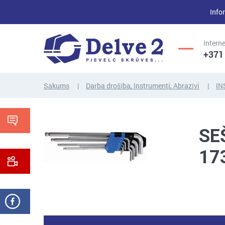
Infor
Interne
+371
Sākums
Darba drošība, Instrumenti, Abrazīvi
IN
UZGRIEŽŅI,
SKRŪVES,
PAPLĀKSNES,
SE
VĪTŅSTIEŅI
CITI...
17