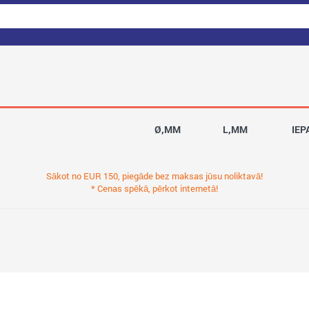
Ø,MM
L,MM
IEP
Sākot no EUR 150, piegāde bez maksas jūsu noliktavā!
* Cenas spēkā, pērkot internetā!