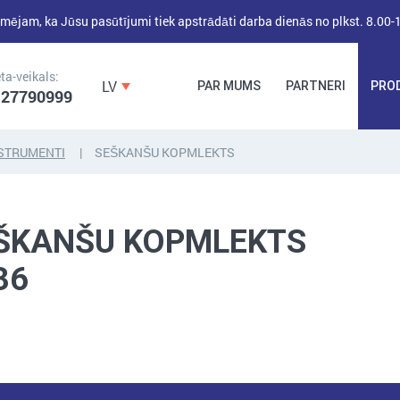
mējam, ka Jūsu pasūtījumi tiek apstrādāti darba dienās no plkst. 8.00-
ta-veikals:
LV
PAR MUMS
PARTNERI
PRO
 27790999
STRUMENTI
SEŠKANŠU KOPMLEKTS
DĪBEĻI,
DĪBEĻNAGLAS,
BŪVKALUMI,
ENKURI,
MONTĀŽAS
ŠKANŠU KOPMLEKTS
STIPRINĀJUMI
LENTAS, NAGLAS
36