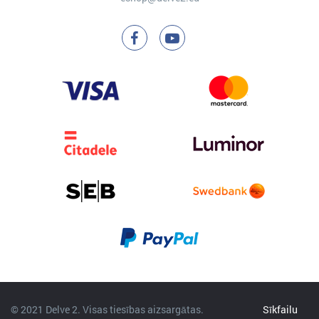
© 2021 Delve 2. Visas tiesības aizsargātas.
Sīkfailu