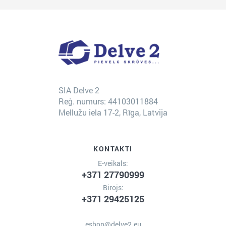
SIA Delve 2
Reģ. numurs: 44103011884
Mellužu iela 17-2, Rīga, Latvija
KONTAKTI
E-veikals:
+371 27790999
Birojs:
+371 29425125
eshop@delve2.eu