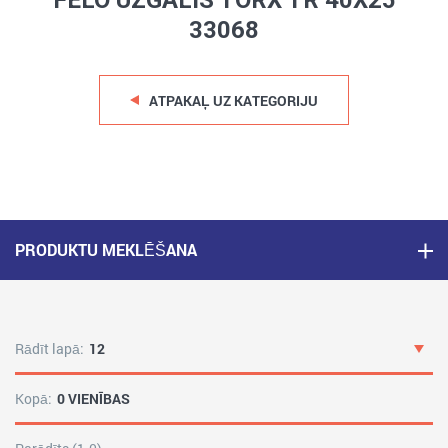
FELO UZGALIS TORX TR 40X25
33068
ATPAKAĻ UZ KATEGORIJU
PRODUKTU MEKLĒŠANA
Rādīt lapā:
12
Kopā:
0 VIENĪBAS