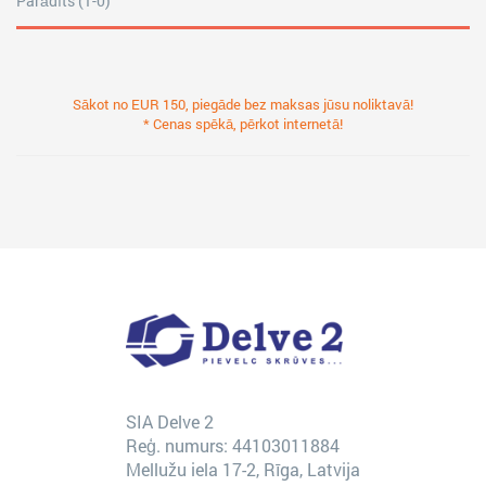
Parādīts (1-0)
Sākot no EUR 150, piegāde bez maksas jūsu noliktavā!
* Cenas spēkā, pērkot internetā!
SIA Delve 2
Reģ. numurs: 44103011884
Mellužu iela 17-2, Rīga, Latvija