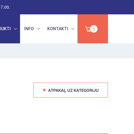
17.00.
DUKTI
INFO
KONTAKTI
0
RŪPNIECISKAIS
DARBA DROŠĪBA,
PAPĪRS,
INSTRUMENTI,
IZPĀRDOŠANA
ABRAZĪVI
ATPAKAĻ UZ KATEGORIJU