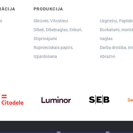
MĀCIJA
PRODUKCIJA
s
Skrūves, Vītņstieņi
Uzgriežņi, Paplāks
Dībeļi, Dībeļnaglas, Enkuri,
Būvkalumi, montā
Stiprinājumi
naglas
Rūpnieciskais papīrs,
Darba drošība, In
Izpārdošana
Abrazīvi