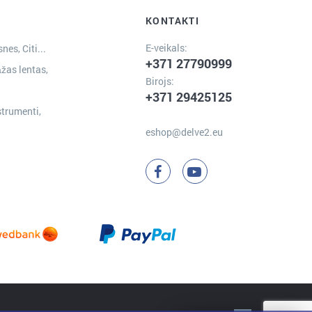
KONTAKTI
E-veikals:
nes, Citi...
+371 27790999
žas lentas,
Birojs:
+371 29425125
strumenti,
eshop@delve2.eu