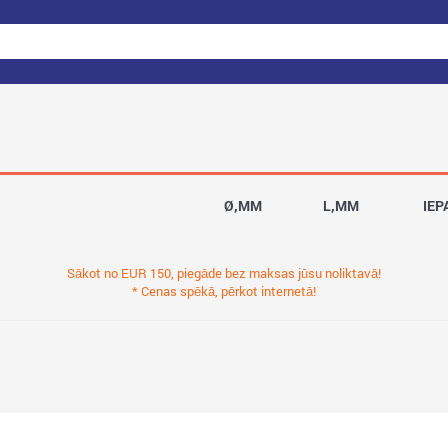
Ø,MM
L,MM
IEP
Sākot no EUR 150, piegāde bez maksas jūsu noliktavā!
* Cenas spēkā, pērkot internetā!