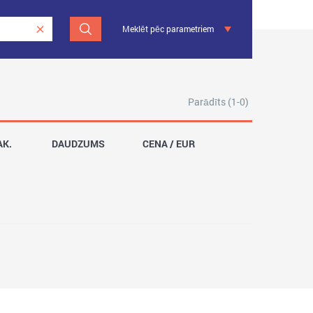
Meklēt pēc parametriem
Parādīts (1-0)
AK.
DAUDZUMS
CENA / EUR