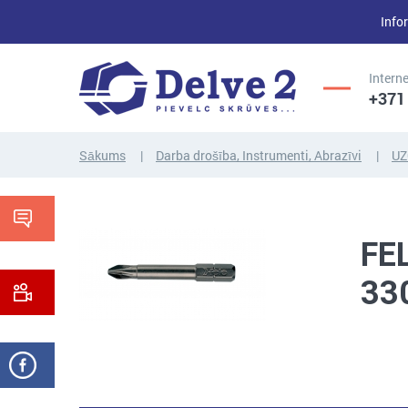
Infor
Interne
+371
Sākums
Darba drošība, Instrumenti, Abrazīvi
UZ
UZGRIEŽŅI,
SKRŪVES,
PAPLĀKSNES,
FE
VĪTŅSTIEŅI
CITI...
33