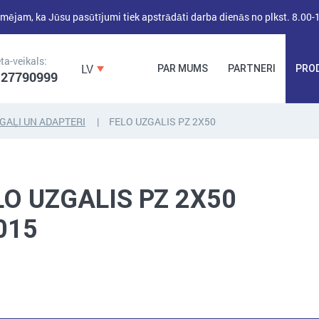
mējam, ka Jūsu pasūtījumi tiek apstrādāti darba dienās no plkst. 8.00-
ta-veikals:
LV
PAR MUMS
PARTNERI
PRO
 27790999
GAĻI UN ADAPTERI
FELO UZGALIS PZ 2X50
DĪBEĻI,
DĪBEĻNAGLAS,
BŪVKALUMI,
ENKURI,
MONTĀŽAS
LO UZGALIS PZ 2X50
STIPRINĀJUMI
LENTAS, NAGLAS
015