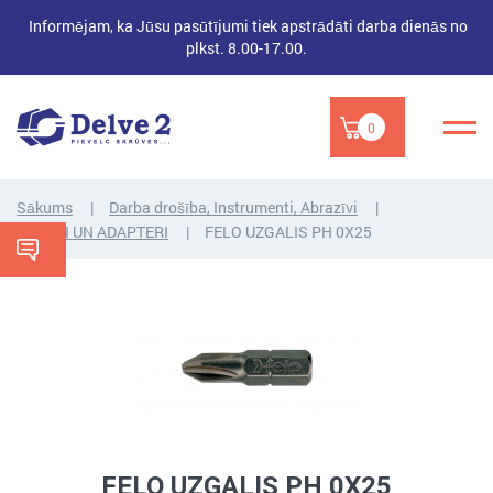
Informējam, ka Jūsu pasūtījumi tiek apstrādāti darba dienās no
plkst. 8.00-17.00.
0
Sākums
Darba drošība, Instrumenti, Abrazīvi
UZGAĻI UN ADAPTERI
FELO UZGALIS PH 0X25
FELO UZGALIS PH 0X25