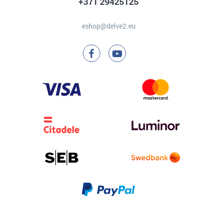
+371 29425125
eshop@delve2.eu