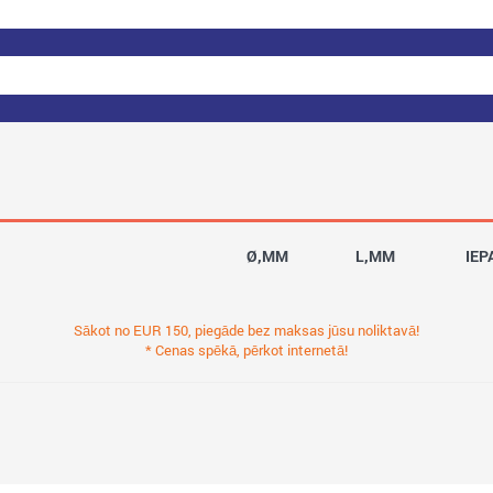
Ø,MM
L,MM
IEP
Sākot no EUR 150, piegāde bez maksas jūsu noliktavā!
* Cenas spēkā, pērkot internetā!