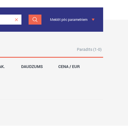
Meklēt pēc parametriem
Parādīts (1-0)
AK.
DAUDZUMS
CENA / EUR