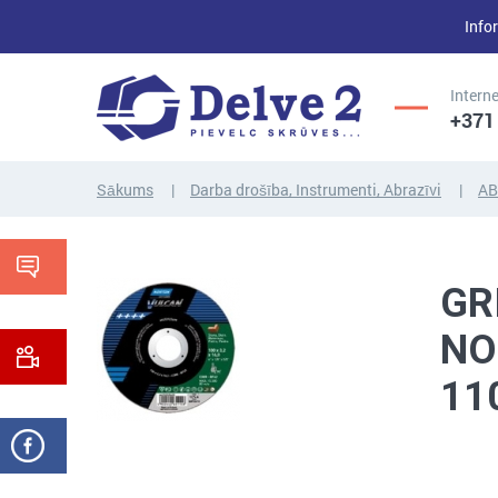
Infor
Interne
+371
Sākums
Darba drošība, Instrumenti, Abrazīvi
AB
UZGRIEŽŅI,
SKRŪVES,
PAPLĀKSNES,
GR
VĪTŅSTIEŅI
CITI...
NO
11