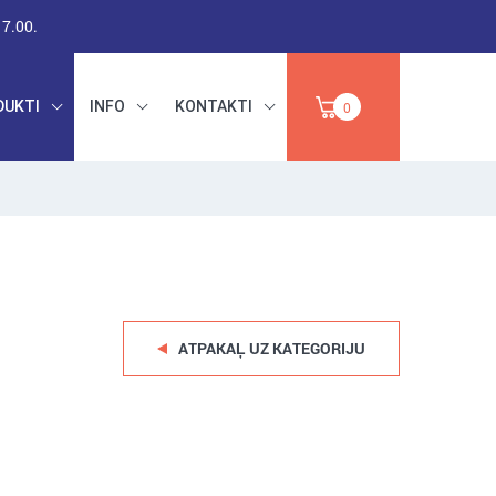
17.00.
DUKTI
INFO
KONTAKTI
0
RŪPNIECISKAIS
DARBA DROŠĪBA,
PAPĪRS,
INSTRUMENTI,
IZPĀRDOŠANA
ABRAZĪVI
ATPAKAĻ UZ KATEGORIJU