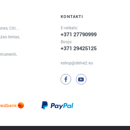
KONTAKTI
E-veikals:
nes, Citi...
+371 27790999
žas lentas,
Birojs:
+371 29425125
strumenti,
eshop@delve2.eu