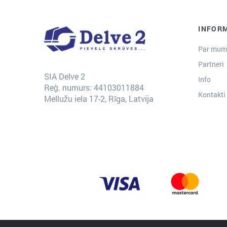
INFOR
Par mum
Partneri
SIA Delve 2
Info
Reģ. numurs: 44103011884
Kontakti
Mellužu iela 17-2, Rīga, Latvija