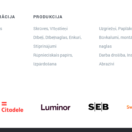
MĀCIJA
PRODUKCIJA
s
Skrūves, Vītņstieņi
Uzgriežņi, Paplāks
Dībeļi, Dībeļnaglas, Enkuri,
Būvkalumi, montā
Stiprinājumi
naglas
Rūpnieciskais papīrs,
Darba drošība, In
Izpārdošana
Abrazīvi