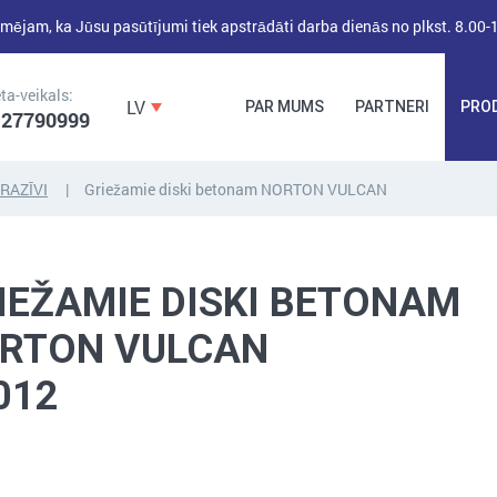
mējam, ka Jūsu pasūtījumi tiek apstrādāti darba dienās no plkst. 8.00-
ta-veikals:
LV
PAR MUMS
PARTNERI
PRO
 27790999
RAZĪVI
Griežamie diski betonam NORTON VULCAN
DĪBEĻI,
DĪBEĻNAGLAS,
BŪVKALUMI,
ENKURI,
MONTĀŽAS
IEŽAMIE DISKI BETONAM
STIPRINĀJUMI
LENTAS, NAGLAS
RTON VULCAN
012