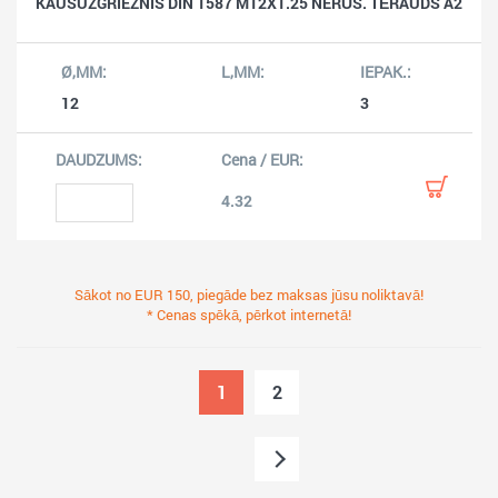
KAUSUZGRIEZNIS DIN 1587 M12X1.25 NERŪS. TĒRAUDS A2
12
3
4.32
Sākot no EUR 150, piegāde bez maksas jūsu noliktavā!
* Cenas spēkā, pērkot internetā!
1
2