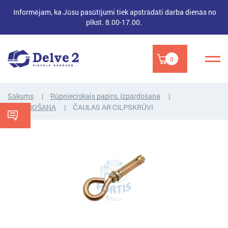
Informējam, ka Jūsu pasūtījumi tiek apstrādāti darba dienās no
plkst. 8.00-17.00.
0
Sākums
Rūpnieciskais papīrs, Izpārdošana
IZPĀRDOŠANA
ČAULAS AR CILPSKRŪVI