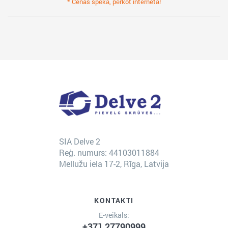
* Cenas spēkā, pērkot internetā!
SIA Delve 2
Reģ. numurs: 44103011884
Mellužu iela 17-2, Rīga, Latvija
KONTAKTI
E-veikals:
+371 27790999