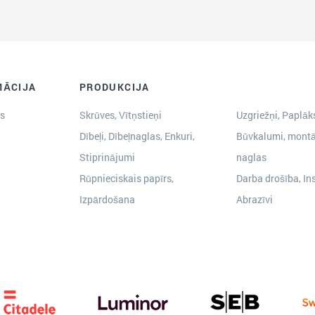
MĀCIJA
PRODUKCIJA
s
Skrūves, Vītņstieņi
Uzgriežņi, Paplāks
Dībeļi, Dībeļnaglas, Enkuri,
Būvkalumi, montā
Stiprinājumi
naglas
Rūpnieciskais papīrs,
Darba drošība, In
Izpārdošana
Abrazīvi