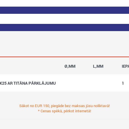
Ø,MM
L,MM
IEP
3X25 AR TITĀNA PĀRKLĀJUMU
1
Sākot no EUR 150, piegāde bez maksas jūsu noliktavā!
* Cenas spēkā, pērkot internetā!