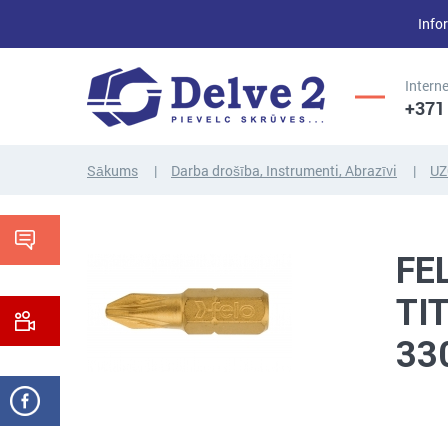
Infor
Interne
+371
Sākums
Darba drošība, Instrumenti, Abrazīvi
UZ
UZGRIEŽŅI,
SKRŪVES,
PAPLĀKSNES,
FE
VĪTŅSTIEŅI
CITI...
TI
33