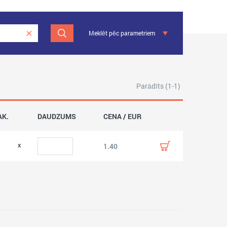
Meklēt pēc parametriem
Parādīts (1-1)
AK.
DAUDZUMS
CENA / EUR
1.40