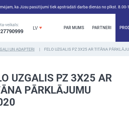
mējam, ka Jūsu pasūtījumi tiek apstrādāti darba dienās no plkst. 8.00-
ta-veikals:
LV
PAR MUMS
PARTNERI
PRO
 27790999
GAĻI UN ADAPTERI
FELO UZGALIS PZ 3X25 AR TITĀNA PĀRKLĀJ
DĪBEĻI,
DĪBEĻNAGLAS,
BŪVKALUMI,
ENKURI,
MONTĀŽAS
LO UZGALIS PZ 3X25 AR
STIPRINĀJUMI
LENTAS, NAGLAS
TĀNA PĀRKLĀJUMU
020