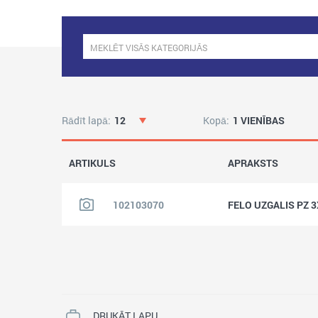
Rādīt lapā:
12
Kopā:
1 VIENĪBAS
ARTIKULS
APRAKSTS
102103070
FELO UZGALIS PZ 
DRUKĀT LAPU