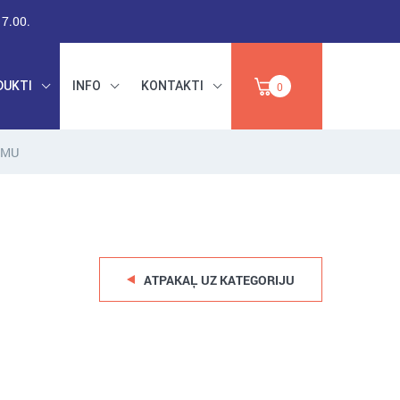
17.00.
DUKTI
INFO
KONTAKTI
0
UMU
RŪPNIECISKAIS
DARBA DROŠĪBA,
PAPĪRS,
INSTRUMENTI,
IZPĀRDOŠANA
ABRAZĪVI
ATPAKAĻ UZ KATEGORIJU