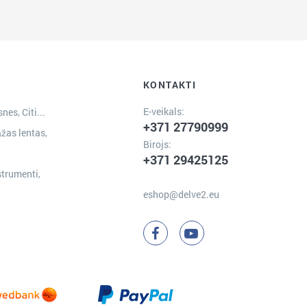
KONTAKTI
E-veikals:
nes, Citi...
+371 27790999
žas lentas,
Birojs:
+371 29425125
strumenti,
eshop@delve2.eu