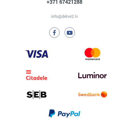
+371 67421288
info@delve2.lv