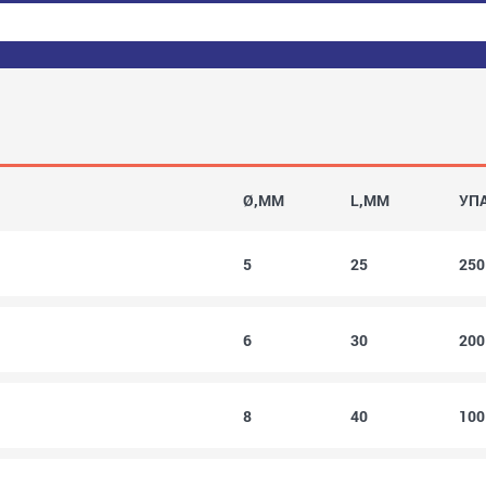
Ø,MM
L,MM
УП
5
25
25
6
30
20
8
40
10