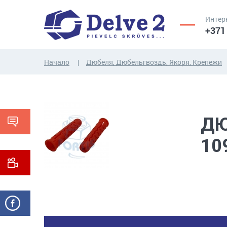
Интер
+371
Начало
Дюбеля, Дюбельгвоздь, Якоря, Крепежи
ВИНТЫ,
ГАЙКИ,
РЕЗЬБОВЫЕ
ШАЙБЫ,
СТЕРЖНИ
ДРУГИЕ...
ДЮ
10