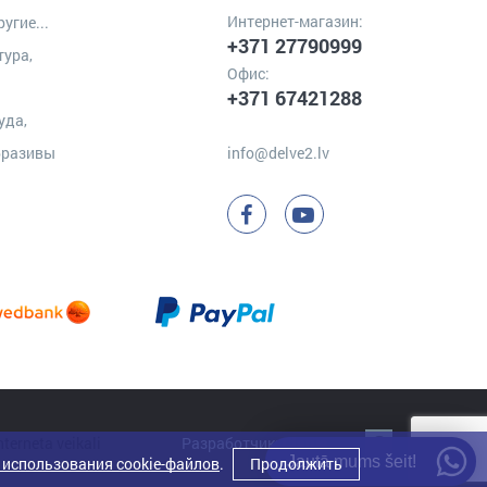
Интернет-магазин:
угие...
+371 27790999
тура,
Офис:
+371 67421288
уда,
бразивы
info@delve2.lv
Разработчик:
Clarus
Jautā mums šeit!
 использования cookie-файлов
.
Продолжить