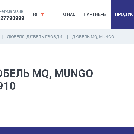
нет-магазин:
RU
О НАС
ПАРТНЕРЫ
ПРОДУК
 27790999
ДЮБЕЛЯ, ДЮБЕЛЬ-ГВОЗДИ
ДЮБЕЛЬ MQ, MUNGO
ДЮБЕЛЯ,
КОВОЧНАЯ
ПРОМ
ДЮБЕЛЬГВОЗДЬ,
ФУРНИТУРА,
Б
ЯКОРЯ, КРЕПЕЖИ
ЛЕНТЫ, ГВОЗДИ
РАС
БЕЛЬ MQ, MUNGO
910