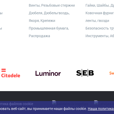
Винты, Резьбовые стержни
Гайки, Шайбы, Др
ры
Дюбеля, Дюбельгвоздь,
Ковочная фурни
Якоря, Крепежи
ленты, гвозди
ты
Промышленная бумага,
Безопасность тр
Распродажа
Инструменты, А
тика файлов cookie
овать веб-сайт, вы принимаете наши файлы cookie.
Наша политика