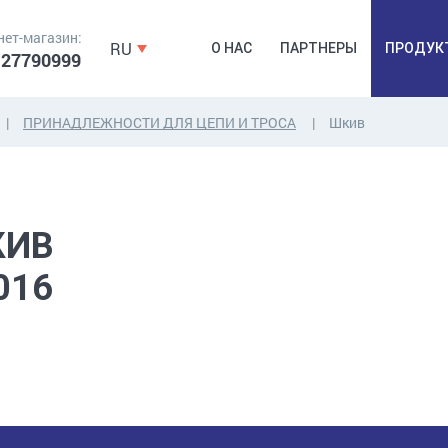
нет-магазин:
RU
О НАС
ПАРТНЕРЫ
ПРОДУК
 27790999
ПРИНАДЛЕЖНОСТИ ДЛЯ ЦЕПИ И ТРОСA
Шкив
ДЮБЕЛЯ,
КОВОЧНАЯ
ПРОМ
ДЮБЕЛЬГВОЗДЬ,
ФУРНИТУРА,
Б
ЯКОРЯ, КРЕПЕЖИ
ЛЕНТЫ, ГВОЗДИ
РАС
КИВ
016