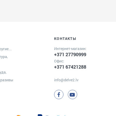
КОНТАКТЫ
Интернет-магазин:
угие...
+371 27790999
тура,
Офис:
+371 67421288
уда,
бразивы
info@delve2.lv