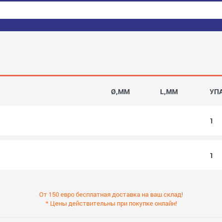
Ø,MM
L,MM
УП
1
1
От 150 евро бесплатная доставка на ваш склад!
* Цены действительны при покупке онлайн!