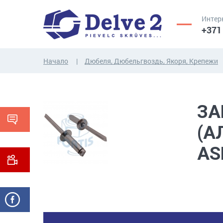
Интер
+371
Начало
Дюбеля, Дюбельгвоздь, Якоря, Крепежи
ВИНТЫ,
ГАЙКИ,
РЕЗЬБОВЫЕ
ШАЙБЫ,
ЗА
СТЕРЖНИ
ДРУГИЕ...
(А
AS