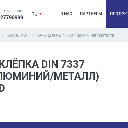
нет-магазин:
RU
О НАС
ПАРТНЕРЫ
ПРОДУК
 27790999
ЗАКЛЕПКИ
ЗАКЛЁПКА DIN 7337 (алюминий/металл)
ДЮБЕЛЯ,
КОВОЧНАЯ
ПРОМ
ДЮБЕЛЬГВОЗДЬ,
ФУРНИТУРА,
Б
КЛЁПКА DIN 7337
ЯКОРЯ, КРЕПЕЖИ
ЛЕНТЫ, ГВОЗДИ
РАС
ЛЮМИНИЙ/МЕТАЛЛ)
D