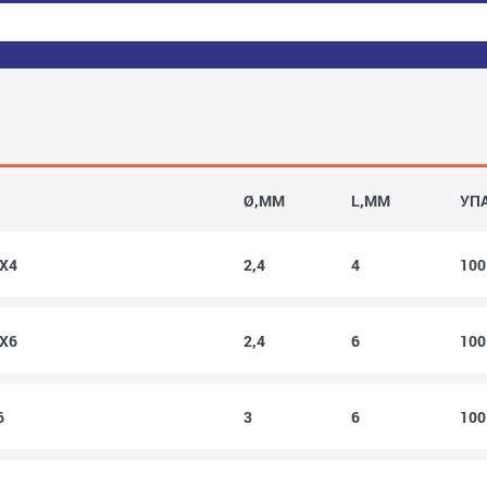
Ø,MM
L,MM
УП
4X4
2,4
4
10
4X6
2,4
6
10
6
3
6
10