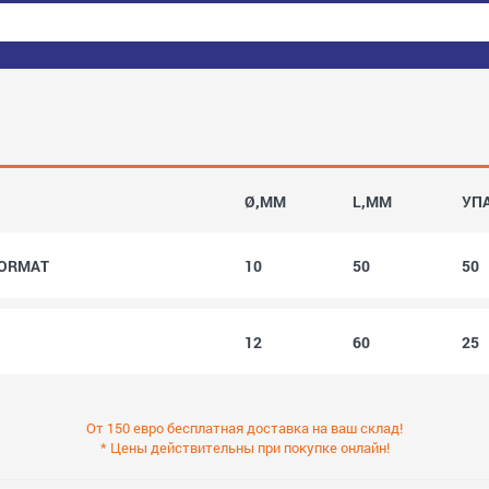
Ø,MM
L,MM
УП
SORMAT
10
50
50
12
60
25
От 150 евро бесплатная доставка на ваш склад!
* Цены действительны при покупке онлайн!