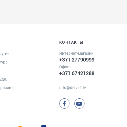
КОНТАКТЫ
Интернет-магазин:
угие...
+371 27790999
тура,
Офис:
+371 67421288
уда,
бразивы
info@delve2.lv