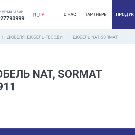
нет-магазин:
RU
О НАС
ПАРТНЕРЫ
ПРОДУК
 27790999
ДЮБЕЛЯ, ДЮБЕЛЬ-ГВОЗДИ
ДЮБЕЛЬ NAT, SORMAT
ДЮБЕЛЯ,
КОВОЧНАЯ
ПРОМ
ДЮБЕЛЬГВОЗДЬ,
ФУРНИТУРА,
Б
ЯКОРЯ, КРЕПЕЖИ
ЛЕНТЫ, ГВОЗДИ
РАС
БЕЛЬ NAT, SORMAT
911